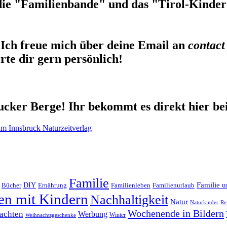
die "Familienbande" und das "Tirol-Kinderb
Ich freue mich über deine Email an
contact
te dir gern persönlich!
cker Berge! Ihr bekommt es direkt hier be
Familie
Familie u
DIY
Ernährung
Familienleben
Familienurlaub
Bücher
en mit Kindern
Nachhaltigkeit
Natur
Naturkinder
Re
Wochenende in Bildern
achten
Werbung
Winter
Weihnachtsgeschenke