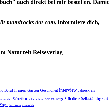
uch" auch direkt bei mir bestellen. Damit
 ät mamirocks dot com
, informiere dich,
im Naturzeit Reiseverlag
Interview
Frauen
Garten
Gesundheit
Jahreskreis
nd Beruf
Selbständigkeit
Selbstliebe
Schreiben
Selbstfürsorge
iseberichte
Selbstfindung
Yoga
Zero Waste
Österreich