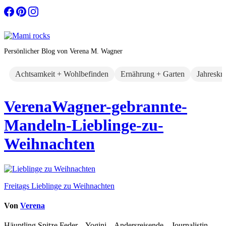
Zum
Inhalt
springen
Persönlicher Blog von Verena M. Wagner
Achtsamkeit + Wohlbefinden
Ernährung + Garten
Jahreskr
VerenaWagner-gebrannte-
Mandeln-Lieblinge-zu-
Weihnachten
Beitragsnavigation
Freitags Lieblinge zu Weihnachten
Von
Verena
Häuptling Spitze Feder – Yogini – Andersreisende – Journalistin –