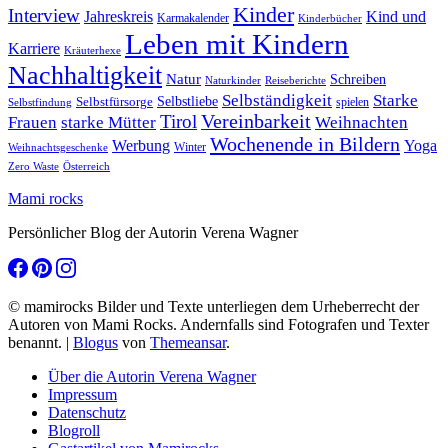
Kinder
Interview
Jahreskreis
Kind und
Karmakalender
Kinderbücher
Leben mit Kindern
Karriere
Kräuterhexe
Nachhaltigkeit
Natur
Schreiben
Naturkinder
Reiseberichte
Selbständigkeit
Starke
Selbstliebe
Selbstfürsorge
spielen
Selbstfindung
Tirol
Vereinbarkeit
Frauen
starke Mütter
Weihnachten
Wochenende in Bildern
Werbung
Yoga
Winter
Weihnachtsgeschenke
Zero Waste
Österreich
Mami rocks
Persönlicher Blog der Autorin Verena Wagner
© mamirocks Bilder und Texte unterliegen dem Urheberrecht der
Autoren von Mami Rocks. Andernfalls sind Fotografen und Texter
benannt.
|
Blogus
von
Themeansar
.
Über die Autorin Verena Wagner
Impressum
Datenschutz
Blogroll