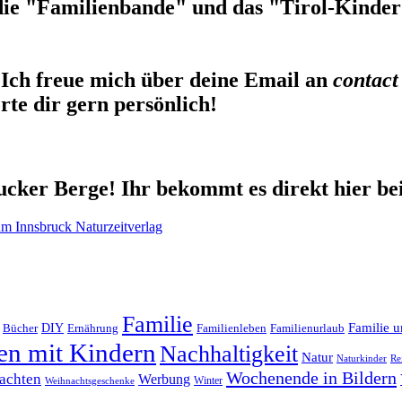
die "Familienbande" und das "Tirol-Kinderb
Ich freue mich über deine Email an
contact
te dir gern persönlich!
cker Berge! Ihr bekommt es direkt hier be
Familie
Familie u
DIY
Ernährung
Familienleben
Familienurlaub
Bücher
en mit Kindern
Nachhaltigkeit
Natur
Naturkinder
Re
Wochenende in Bildern
achten
Werbung
Winter
Weihnachtsgeschenke