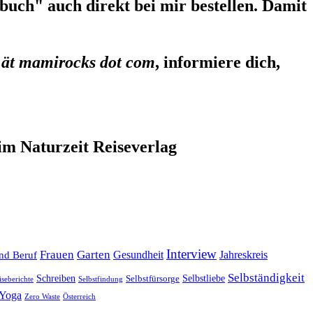
uch" auch direkt bei mir bestellen. Damit
 ät mamirocks dot com
, informiere dich,
im Naturzeit Reiseverlag
Interview
Frauen
Garten
Gesundheit
Jahreskreis
nd Beruf
Selbständigkeit
Selbstliebe
Schreiben
Selbstfürsorge
iseberichte
Selbstfindung
Yoga
Zero Waste
Österreich