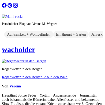
Zum
Inhalt
springen
Persönlicher Blog von Verena M. Wagner
Achtsamkeit + Wohlbefinden
Ernährung + Garten
Jahreskr
wacholder
Regenwetter in den Bergen
Beitragsnavigation
Regenwetter in den Bergen: Ab in den Wald
Von
Verena
Häuptling Spitze Feder – Yogini – Andersreisende – Journalistin –
auch bekannt als die Römerin, daher Allesfresser und bekennende
Slow Foodista, die die vegane Küche zu schätzen weiß! Gegen den