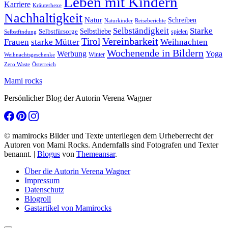
Leben mit Kindern
Karriere
Kräuterhexe
Nachhaltigkeit
Natur
Schreiben
Naturkinder
Reiseberichte
Selbständigkeit
Starke
Selbstliebe
Selbstfürsorge
spielen
Selbstfindung
Tirol
Vereinbarkeit
Frauen
starke Mütter
Weihnachten
Wochenende in Bildern
Werbung
Yoga
Winter
Weihnachtsgeschenke
Zero Waste
Österreich
Mami rocks
Persönlicher Blog der Autorin Verena Wagner
© mamirocks Bilder und Texte unterliegen dem Urheberrecht der
Autoren von Mami Rocks. Andernfalls sind Fotografen und Texter
benannt.
|
Blogus
von
Themeansar
.
Über die Autorin Verena Wagner
Impressum
Datenschutz
Blogroll
Gastartikel von Mamirocks