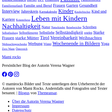
Frauen
Garten
Gesundheit
Familie und Beruf
Familienurlaub
Kinder
Interview
Jahreskreis
Kind und
Karmakalender
Kinderbücher
Leben mit Kindern
Karriere
Kräuterhexe
Nachhaltigkeit
Natur
Schreiben
Naturkinder
Reiseberichte
Selbständigkeit
Starke
Selbstliebe
Selbstfürsorge
spielen
Selbstfindung
Tirol
Vereinbarkeit
Frauen
starke Mütter
Weihnachten
Wochenende in Bildern
Werbung
Yoga
Winter
Weihnachtsgeschenke
Zero Waste
Österreich
Mami rocks
Persönlicher Blog der Autorin Verena Wagner
© mamirocks Bilder und Texte unterliegen dem Urheberrecht der
Autoren von Mami Rocks. Andernfalls sind Fotografen und Texter
benannt.
|
Blogus
von
Themeansar
.
Über die Autorin Verena Wagner
Impressum
Datenschutz