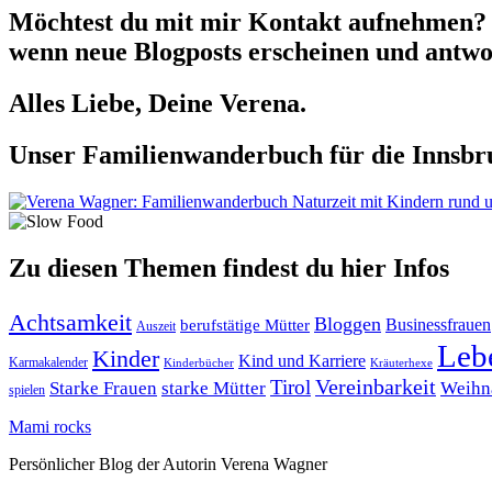
Möchtest du mit mir Kontakt aufnehmen? 
wenn neue Blogposts erscheinen und antwor
Alles Liebe, Deine Verena.
Unser Familienwanderbuch für die Innsbru
Zu diesen Themen findest du hier Infos
Achtsamkeit
Bloggen
berufstätige Mütter
Businessfrauen
Auszeit
Leb
Kinder
Kind und Karriere
Karmakalender
Kräuterhexe
Kinderbücher
Tirol
Vereinbarkeit
Starke Frauen
starke Mütter
Weihn
spielen
Mami rocks
Persönlicher Blog der Autorin Verena Wagner