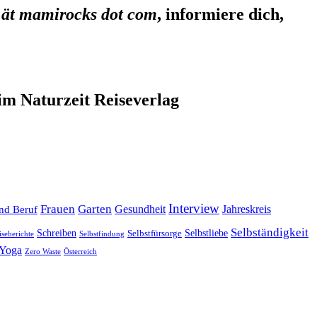
 ät mamirocks dot com
, informiere dich,
im Naturzeit Reiseverlag
Interview
Frauen
Garten
Gesundheit
Jahreskreis
nd Beruf
Selbständigkeit
Selbstliebe
Schreiben
Selbstfürsorge
iseberichte
Selbstfindung
Yoga
Zero Waste
Österreich