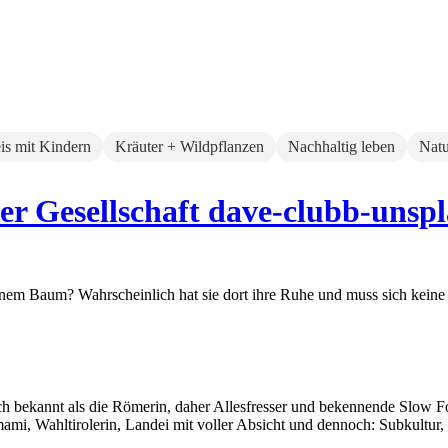
eis mit Kindern
Kräuter + Wildpflanzen
Nachhaltig leben
Natu
der Gesellschaft dave-clubb-unsp
inem Baum? Wahrscheinlich hat sie dort ihre Ruhe und muss sich keine 
auch bekannt als die Römerin, daher Allesfresser und bekennende Slow 
i, Wahltirolerin, Landei mit voller Absicht und dennoch: Subkultur,