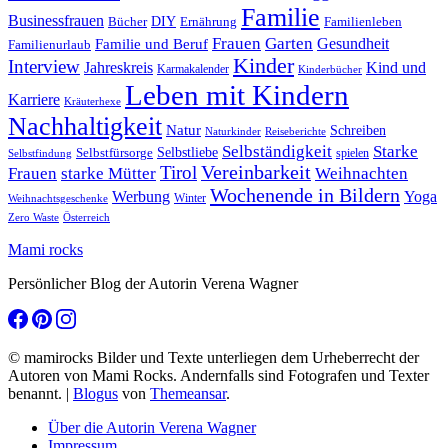
Familie
Businessfrauen
DIY
Ernährung
Familienleben
Bücher
Frauen
Garten
Gesundheit
Familie und Beruf
Familienurlaub
Kinder
Interview
Jahreskreis
Kind und
Karmakalender
Kinderbücher
Leben mit Kindern
Karriere
Kräuterhexe
Nachhaltigkeit
Natur
Schreiben
Naturkinder
Reiseberichte
Selbständigkeit
Starke
Selbstliebe
Selbstfürsorge
spielen
Selbstfindung
Tirol
Vereinbarkeit
Frauen
starke Mütter
Weihnachten
Wochenende in Bildern
Werbung
Yoga
Winter
Weihnachtsgeschenke
Zero Waste
Österreich
Mami rocks
Persönlicher Blog der Autorin Verena Wagner
© mamirocks Bilder und Texte unterliegen dem Urheberrecht der
Autoren von Mami Rocks. Andernfalls sind Fotografen und Texter
benannt.
|
Blogus
von
Themeansar
.
Über die Autorin Verena Wagner
Impressum