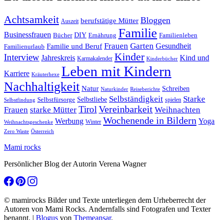
Achtsamkeit
Bloggen
berufstätige Mütter
Auszeit
Familie
Businessfrauen
DIY
Ernährung
Familienleben
Bücher
Frauen
Garten
Gesundheit
Familie und Beruf
Familienurlaub
Kinder
Interview
Jahreskreis
Kind und
Karmakalender
Kinderbücher
Leben mit Kindern
Karriere
Kräuterhexe
Nachhaltigkeit
Natur
Schreiben
Naturkinder
Reiseberichte
Selbständigkeit
Starke
Selbstliebe
Selbstfürsorge
spielen
Selbstfindung
Tirol
Vereinbarkeit
Frauen
starke Mütter
Weihnachten
Wochenende in Bildern
Werbung
Yoga
Winter
Weihnachtsgeschenke
Zero Waste
Österreich
Mami rocks
Persönlicher Blog der Autorin Verena Wagner
© mamirocks Bilder und Texte unterliegen dem Urheberrecht der
Autoren von Mami Rocks. Andernfalls sind Fotografen und Texter
benannt.
|
Blogus
von
Themeansar
.