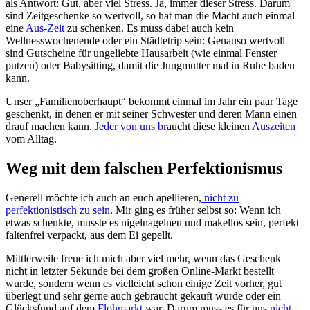
als Antwort: Gut, aber viel Stress. Ja, immer dieser Stress. Darum
sind Zeitgeschenke so wertvoll, so hat man die Macht auch einmal
eine
Aus-Zeit
zu schenken. Es muss dabei auch kein
Wellnesswochenende oder ein Städtetrip sein: Genauso wertvoll
sind Gutscheine für ungeliebte Hausarbeit (wie einmal Fenster
putzen) oder Babysitting, damit die Jungmutter mal in Ruhe baden
kann.
Unser „Familienoberhaupt“ bekommt einmal im Jahr ein paar Tage
geschenkt, in denen er mit seiner Schwester und deren Mann einen
drauf machen kann.
Jeder von uns br
aucht diese kleinen
Auszeiten
vom Alltag.
Weg mit dem falschen Perfektionismus
Generell möchte ich auch an euch apellieren,
nicht zu
perfektionistisch zu sein
. Mir ging es früher selbst so: Wenn ich
etwas schenkte, musste es nigelnagelneu und makellos sein, perfekt
faltenfrei verpackt, aus dem Ei gepellt.
Mittlerweile freue ich mich aber viel mehr, wenn das Geschenk
nicht in letzter Sekunde bei dem großen Online-Markt bestellt
wurde, sondern wenn es vielleicht schon einige Zeit vorher, gut
überlegt und sehr gerne auch gebraucht gekauft wurde oder ein
Glücksfund auf dem
Flohmarkt
war. Darum muss es für uns
nicht