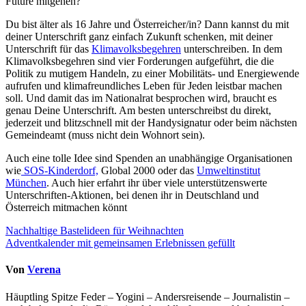
Future mitgehen?
Du bist älter als 16 Jahre und Österreicher/in? Dann kannst du mit
deiner Unterschrift ganz einfach Zukunft schenken, mit deiner
Unterschrift für das
Klimavolksbegehren
unterschreiben. In dem
Klimavolksbegehren sind vier Forderungen aufgeführt, die die
Politik zu mutigem Handeln, zu einer Mobilitäts- und Energiewende
aufrufen und klimafreundliches Leben für Jeden leistbar machen
soll. Und damit das im Nationalrat besprochen wird, braucht es
genau Deine Unterschrift. Am besten unterschreibst du direkt,
jederzeit und blitzschnell mit der Handysignatur oder beim nächsten
Gemeindeamt (muss nicht dein Wohnort sein).
Auch eine tolle Idee sind Spenden an unabhängige Organisationen
wie
SOS-Kinderdorf,
Global 2000 oder das
Umweltinstitut
München
. Auch hier erfahrt ihr über viele unterstützenswerte
Unterschriften-Aktionen, bei denen ihr in Deutschland und
Österreich mitmachen könnt
Beitragsnavigation
Nachhaltige Bastelideen für Weihnachten
Adventkalender mit gemeinsamen Erlebnissen gefüllt
Von
Verena
Häuptling Spitze Feder – Yogini – Andersreisende – Journalistin –