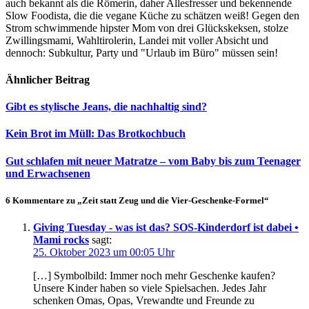
auch bekannt als die Römerin, daher Allesfresser und bekennende
Slow Foodista, die die vegane Küche zu schätzen weiß! Gegen den
Strom schwimmende hipster Mom von drei Glückskeksen, stolze
Zwillingsmami, Wahltirolerin, Landei mit voller Absicht und
dennoch: Subkultur, Party und "Urlaub im Büro" müssen sein!
Ähnlicher Beitrag
Gibt es stylische Jeans, die nachhaltig sind?
Kein Brot im Müll: Das Brotkochbuch
Gut schlafen mit neuer Matratze – vom Baby bis zum Teenager
und Erwachsenen
6 Kommentare zu „Zeit statt Zeug und die Vier-Geschenke-Formel“
Giving Tuesday - was ist das? SOS-Kinderdorf ist dabei •
Mami rocks
sagt:
25. Oktober 2023 um 00:05 Uhr
[…] Symbolbild: Immer noch mehr Geschenke kaufen?
Unsere Kinder haben so viele Spielsachen. Jedes Jahr
schenken Omas, Opas, Vrewandte und Freunde zu