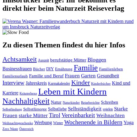
direkt hier beim Naturzeit Reiseverlag
Zu diesen Themen findest du hier Infos
Achtsamkeit
Bloggen
berufstätige Mütter
Auszeit
Familie
Businessfrauen
DIY
Ernährung
Familienleben
Bücher
Frauen
Garten
Gesundheit
Familie und Beruf
Familienurlaub
Kinder
Interview
Jahreskreis
Kind und
Karmakalender
Kinderbücher
Leben mit Kindern
Karriere
Kräuterhexe
Nachhaltigkeit
Natur
Schreiben
Naturkinder
Reiseberichte
Selbständigkeit
Starke
Selbstliebe
Selbstfürsorge
spielen
Selbstfindung
Tirol
Vereinbarkeit
Frauen
starke Mütter
Weihnachten
Wochenende in Bildern
Werbung
Yoga
Winter
Weihnachtsgeschenke
Zero Waste
Österreich