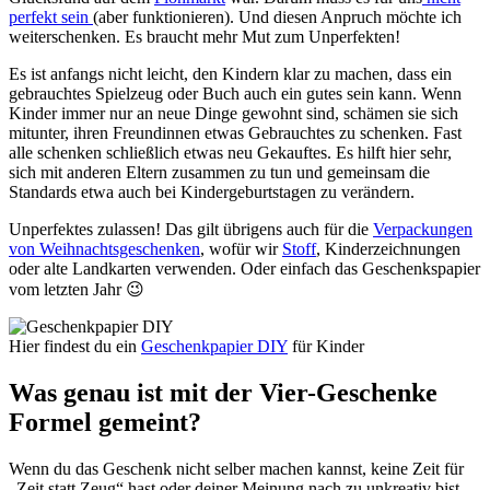
perfekt sein
(aber funktionieren). Und diesen Anpruch möchte ich
weiterschenken. Es braucht mehr Mut zum Unperfekten!
Es ist anfangs nicht leicht, den Kindern klar zu machen, dass ein
gebrauchtes Spielzeug oder Buch auch ein gutes sein kann. Wenn
Kinder immer nur an neue Dinge gewohnt sind, schämen sie sich
mitunter, ihren Freundinnen etwas Gebrauchtes zu schenken. Fast
alle schenken schließlich etwas neu Gekauftes. Es hilft hier sehr,
sich mit anderen Eltern zusammen zu tun und gemeinsam die
Standards etwa auch bei Kindergeburtstagen zu verändern.
Unperfektes zulassen! Das gilt übrigens auch für die
Verpackungen
von Weihnachtsgeschenken
, wofür wir
Stoff
, Kinderzeichnungen
oder alte Landkarten verwenden. Oder einfach das Geschenkspapier
vom letzten Jahr 😉
Hier findest du ein
Geschenkpapier DIY
für Kinder
Was genau ist mit der Vier-Geschenke
Formel gemeint?
Wenn du das Geschenk nicht selber machen kannst, keine Zeit für
„Zeit statt Zeug“ hast oder deiner Meinung nach zu unkreativ bist,