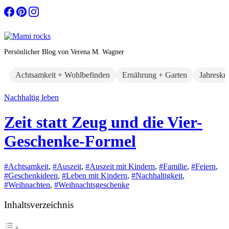
Zum
Inhalt
springen
Persönlicher Blog von Verena M. Wagner
Achtsamkeit + Wohlbefinden
Ernährung + Garten
Jahreskr
Nachhaltig leben
Zeit statt Zeug und die Vier-
Geschenke-Formel
#Achtsamkeit
,
#Auszeit
,
#Auszeit mit Kindern
,
#Familie
,
#Feiern
,
#Geschenkideen
,
#Leben mit Kindern
,
#Nachhaltigkeit
,
#Weihnachten
,
#Weihnachtsgeschenke
Inhaltsverzeichnis