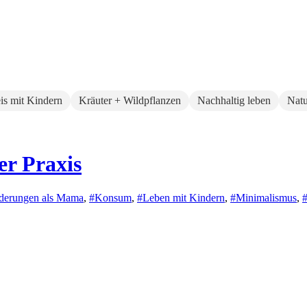
eis mit Kindern
Kräuter + Wildpflanzen
Nachhaltig leben
Natu
er Praxis
derungen als Mama
,
#Konsum
,
#Leben mit Kindern
,
#Minimalismus
,
#