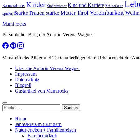
Leb
Kinder
Kind und Karriere
Karmakalender
Kräuterhexe
Kinderbücher
Tirol
Vereinbarkeit
Starke Frauen
starke Mütter
Weihn
spielen
Mami rocks
Persönlicher Blog der Autorin Verena Wagner
© mamirocks Bilder und Texte unterliegen dem Urheberrecht der Aut
Über die Autorin Verena Wagner
Impressum
Datenschutz
Blogroll
Gastartikel von Mamirocks
Suchen
nach:
Home
Jahreskreis mit Kindern
Natur erleben + Familienreisen
Familienurlaub