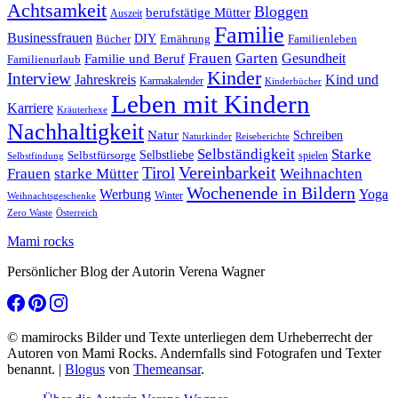
Achtsamkeit
Bloggen
berufstätige Mütter
Auszeit
Familie
Businessfrauen
DIY
Ernährung
Familienleben
Bücher
Frauen
Garten
Gesundheit
Familie und Beruf
Familienurlaub
Kinder
Interview
Jahreskreis
Kind und
Karmakalender
Kinderbücher
Leben mit Kindern
Karriere
Kräuterhexe
Nachhaltigkeit
Natur
Schreiben
Naturkinder
Reiseberichte
Selbständigkeit
Starke
Selbstliebe
Selbstfürsorge
spielen
Selbstfindung
Tirol
Vereinbarkeit
Frauen
starke Mütter
Weihnachten
Wochenende in Bildern
Werbung
Yoga
Winter
Weihnachtsgeschenke
Zero Waste
Österreich
Mami rocks
Persönlicher Blog der Autorin Verena Wagner
© mamirocks Bilder und Texte unterliegen dem Urheberrecht der
Autoren von Mami Rocks. Andernfalls sind Fotografen und Texter
benannt.
|
Blogus
von
Themeansar
.