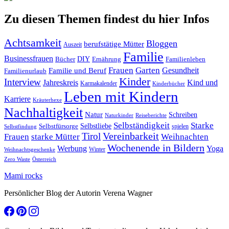
Zu diesen Themen findest du hier Infos
Achtsamkeit
Bloggen
berufstätige Mütter
Auszeit
Familie
Businessfrauen
DIY
Ernährung
Familienleben
Bücher
Frauen
Garten
Gesundheit
Familie und Beruf
Familienurlaub
Kinder
Interview
Jahreskreis
Kind und
Karmakalender
Kinderbücher
Leben mit Kindern
Karriere
Kräuterhexe
Nachhaltigkeit
Natur
Schreiben
Naturkinder
Reiseberichte
Selbständigkeit
Starke
Selbstliebe
Selbstfürsorge
spielen
Selbstfindung
Tirol
Vereinbarkeit
Frauen
starke Mütter
Weihnachten
Wochenende in Bildern
Werbung
Yoga
Winter
Weihnachtsgeschenke
Zero Waste
Österreich
Mami rocks
Persönlicher Blog der Autorin Verena Wagner