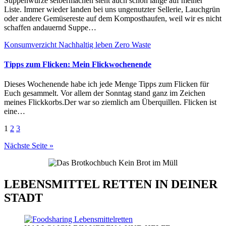
Suppenwürze selbermachen steht auch schon lange auf meiner
Liste. Immer wieder landen bei uns ungenutzter Sellerie, Lauchgrün
oder andere Gemüsereste auf dem Komposthaufen, weil wir es nicht
schaffen andauernd Suppe…
Konsumverzicht
Nachhaltig leben
Zero Waste
Tipps zum Flicken: Mein Flickwochenende
Dieses Wochenende habe ich jede Menge Tipps zum Flicken für
Euch gesammelt. Vor allem der Sonntag stand ganz im Zeichen
meines Flickkorbs.Der war so ziemlich am Überquillen. Flicken ist
eine…
Seitennummerierung
1
2
3
der
Nächste Seite »
Beiträge
LEBENSMITTEL RETTEN IN DEINER
STADT