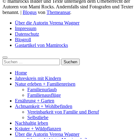
© mamirocks Bilder und Texte unterliegen dem Urheberrecht der
Autoren von Mami Rocks. Andernfalls sind Fotografen und Texter
benannt.
|
Blogus
von
Themeansar
.
Über die Autorin Verena Wagner
Impressum
Datenschutz
Blogroll
Gastartikel von Mamirocks
Suchen
nach:
Home
Jahreskreis mit Kindern
Natur erleben + Familienreisen
Familienurlaub
Familienausflüge
Ernährung + Garten
Achtsamkeit + Wohlbefinden
Vereinbarkeit von Familie und Beruf
Selbstliebe
Nachhaltig leben
Kräuter + Wildpflanzen
Über die Autorin Verena Wagner