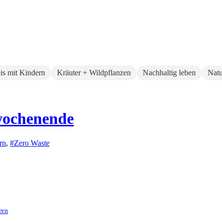
eis mit Kindern
Kräuter + Wildpflanzen
Nachhaltig leben
Natu
wochenende
rn
,
#Zero Waste
ern