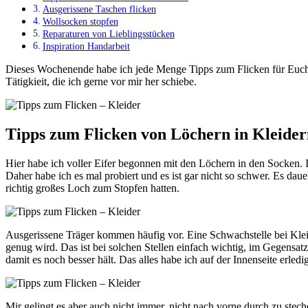
Ausgerissene Taschen flicken
Wollsocken stopfen
Reparaturen von Lieblingsstücken
Inspiration Handarbeit
Dieses Wochenende habe ich jede Menge Tipps zum Flicken für Euch gesammelt. Vor allem der Sonntag stand ganz im Zeichen meines Flickkorbs.Der war so ziemlich am Überquillen. Flicken ist eine
Tätigkieit, die ich gerne vor mir her schiebe.
Tipps zum Flicken von Löchern in Kleider
Hier habe ich voller Eifer begonnen mit den Löchern in den Socken. 
Daher habe ich es mal probiert und es ist gar nicht so schwer. Es da
richtig großes Loch zum Stopfen hatten.
Ausgerissene Träger kommen häufig vor. Eine Schwachstelle bei Klei
genug wird. Das ist bei solchen Stellen einfach wichtig, im Gegensat
damit es noch besser hält. Das alles habe ich auf der Innenseite erledi
Mir gelingt es aber auch nicht immer, nicht nach vorne durch zu stech