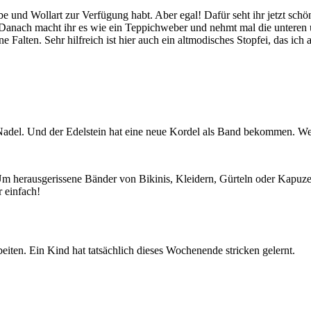
be und Wollart zur Verfügung habt. Aber egal! Dafür seht ihr jetzt schön
. Danach macht ihr es wie ein Teppichweber und nehmt mal die unteren
alten. Sehr hilfreich ist hier auch ein altmodisches Stopfei, das ich a
e Nadel. Und der Edelstein hat eine neue Kordel als Band bekommen. W
m herausgerissene Bänder von Bikinis, Kleidern, Gürteln oder Kapuzen
 einfach!
ten. Ein Kind hat tatsächlich dieses Wochenende stricken gelernt.