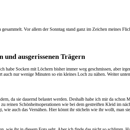
n und ausgerissenen Trägern
Ich habe Socken mit Löchern bisher immer weg geschmissen, aber irgen
uert auch nur wenige Minuten so ein kleines Loch zu nähen. Weiter unte
dern, da sie dauernd belastet werden. Deshalb habe ich mir da schon 
z zu reinen Schönheitsoperationen wie bei dem gestreiften Kleid im näc
gt, wie auch das Vernähen. Hier könnt ihr sticheln wie ihr wollt, man sieh
en, wie ihr in diesem Foto seht. Aber ich finde das nicht so schlimm. H