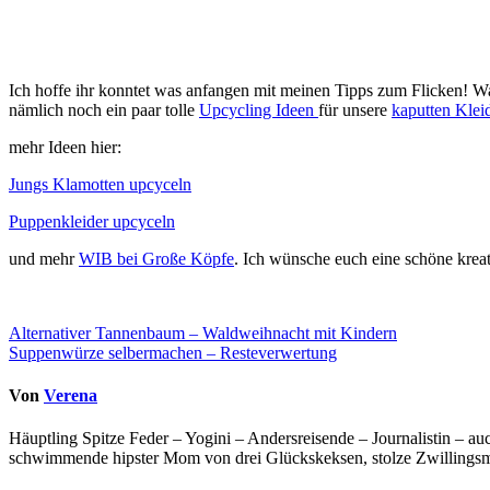
Ich hoffe ihr konntet was anfangen mit meinen Tipps zum Flicken! Wa
nämlich noch ein paar tolle
Upcycling Ideen
für unsere
kaputten Kleid
mehr Ideen hier:
Jungs Klamotten upcyceln
Puppenkleider upcyceln
und mehr
WIB bei Große Köpfe
. Ich wünsche euch eine schöne krea
Beitragsnavigation
Alternativer Tannenbaum – Waldweihnacht mit Kindern
Suppenwürze selbermachen – Resteverwertung
Von
Verena
Häuptling Spitze Feder – Yogini – Andersreisende – Journalistin – 
schwimmende hipster Mom von drei Glückskeksen, stolze Zwillingsmam