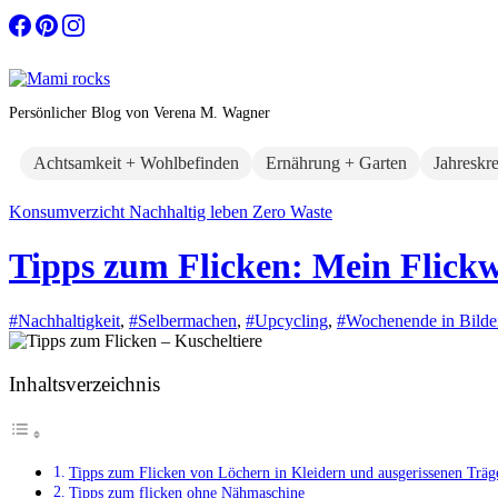
Zum
Inhalt
springen
Persönlicher Blog von Verena M. Wagner
Achtsamkeit + Wohlbefinden
Ernährung + Garten
Jahreskr
Konsumverzicht
Nachhaltig leben
Zero Waste
Tipps zum Flicken: Mein Flick
#Nachhaltigkeit
,
#Selbermachen
,
#Upcycling
,
#Wochenende in Bilde
Inhaltsverzeichnis
Tipps zum Flicken von Löchern in Kleidern und ausgerissenen Träg
Tipps zum flicken ohne Nähmaschine