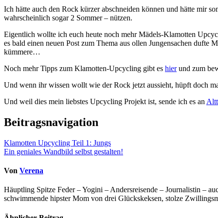
Ich hätte auch den Rock kürzer abschneiden können und hätte mir som
wahrscheinlich sogar 2 Sommer – nützen.
Eigentlich wollte ich euch heute noch mehr Mädels-Klamotten Upcycli
es bald einen neuen Post zum Thema aus ollen Jungensachen dufte Mäd
kümmere…
Noch mehr Tipps zum Klamotten-Upcycling gibt es
hier
und zum bew
Und wenn ihr wissen wollt wie der Rock jetzt aussieht, hüpft doch m
Und weil dies mein liebstes Upcycling Projekt ist, sende ich es an
Altt
Beitragsnavigation
Klamotten Upcycling Teil 1: Jungs
Ein geniales Wandbild selbst gestalten!
Von
Verena
Häuptling Spitze Feder – Yogini – Andersreisende – Journalistin – 
schwimmende hipster Mom von drei Glückskeksen, stolze Zwillingsmam
Ähnlicher Beitrag