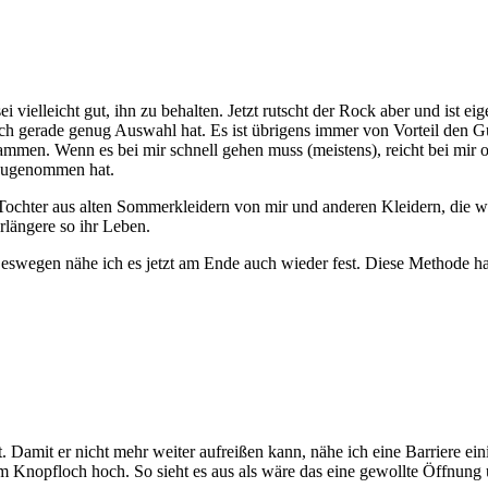
i vielleicht gut, ihn zu behalten. Jetzt rutscht der Rock aber und ist 
lich gerade genug Auswahl hat. Es ist übrigens immer von Vorteil de
ammen. Wenn es bei mir schnell gehen muss (meistens), reicht bei mir o
zugenommen hat.
e Tochter aus alten Sommerkleidern von mir und anderen Kleidern, di
längere so ihr Leben.
wegen nähe ich es jetzt am Ende auch wieder fest. Diese Methode hat
t. Damit er nicht mehr weiter aufreißen kann, nähe ich eine Barriere ei
um Knopfloch hoch. So sieht es aus als wäre das eine gewollte Öffnung