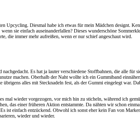
en Upcycling. Diesmal habe ich etwas für mein Mädchen designt. Kennt 
seid, wenn sie einfach auseinanderfallen? Dieses wunderschöne Sommerkle
rte, die immer mehr aufreißen, wenn er nur schief angeschaut wird.
 nachgedacht. Es hat ja lauter verschiedene Stoffbahnen, die alle für s
 zunutze machen. Oberhalb der Naht wollte ich ein Gummiband einnähen
e übrigens alles mit Stecknadeln fest, als der Gummi eingelegt war. Da
e es mal wieder vorgezogen, vor mich hin zu sticheln, während ich ge
en, das einer früheren Aktion entstammte. Da nähten wir schon einma
 Es ist einfach entzückend. Obwohl ich sonst eher kein Fan von Mark
parieren, wieder und wieder.