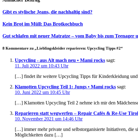
Gibt es stylische Jeans, die nachhaltig sind?
Kein Brot im Müll: Das Brotkochbuch
Gut schlafen mit neuer Matratze – vom Baby bis zum Teenager
8 Kommentare zu „Lieblingskleider reparieren: Upcycling Tipps #2“
Upcycling - aus Alt mach neu • Mami rocks
sagt:
11. Juli 2022 um 10:43 Uhr
[…] findet ihr weitere Upcycling Tipps für Kinderkleidung un
Klamotten Upcycling Teil 1: Jungs • Mami rocks
sagt:
10. Juni 2022 um 10:45 Uhr
[…] Klamotten Upcycling Teil 2 nehme ich mir den Mädchensc
Reparieren statt wegwerfen – Repair Cafés & Re-Use Tiro
10. November 2021 um 14:46 Uhr
[…] immer mehr private und selbstorganisierte Initiativen, die
Möglichkeiten dazu […]