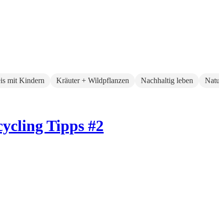
eis mit Kindern
Kräuter + Wildpflanzen
Nachhaltig leben
Natu
cycling Tipps #2