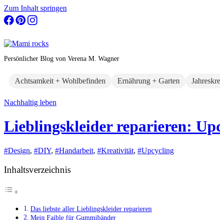
Zum Inhalt springen
Persönlicher Blog von Verena M. Wagner
Achtsamkeit + Wohlbefinden
Ernährung + Garten
Jahreskr
Nachhaltig leben
Lieblingskleider reparieren: Up
#Design
,
#DIY
,
#Handarbeit
,
#Kreativität
,
#Upcycling
Inhaltsverzeichnis
Das liebste aller Lieblingskleider reparieren
Mein Faible für Gummibänder