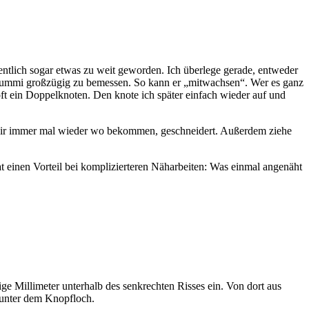
eigentlich sogar etwas zu weit geworden. Ich überlege gerade, entweder
n Gummi großzügig zu bemessen. So kann er „mitwachsen“. Wer es ganz
ft ein Doppelknoten. Den knote ich später einfach wieder auf und
e wir immer mal wieder wo bekommen, geschneidert. Außerdem ziehe
 einen Vorteil bei komplizierteren Näharbeiten: Was einmal angenäht
nige Millimeter unterhalb des senkrechten Risses ein. Von dort aus
 unter dem Knopfloch.