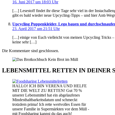
16. Juni 2017 um 18:03 Uhr
[…] Lesestoff findet ihr diese Tage sehr viel in der Instacha
gibt es bald wieder neue Upcycling-Tipps – und hier Anti-Wegw
Upcycling Puppenkleider, Lego bauen und durchschnauf
23. April 2017 um 21:51 Uhr
[…] einige von Euch vielleicht von meinen Upcycling Tricks –
keine sehr […]
Die Kommentare sind geschlossen.
LEBENSMITTEL RETTEN IN DEINER 
HALLO! ICH BIN VERENA UND HELFE
MIT DIE WELT ZU RETTEN! Gut 70 %
unserer Lebensmittel hat ein abgelaufenes
Mindesthaltbarkeitsdatum und schmeckt
trotzdem prima! Ich rette wertvolles Essen für
unsere Familie in Supermärkten vor dem Müll -
mit Foodsharing kannst du das auch!