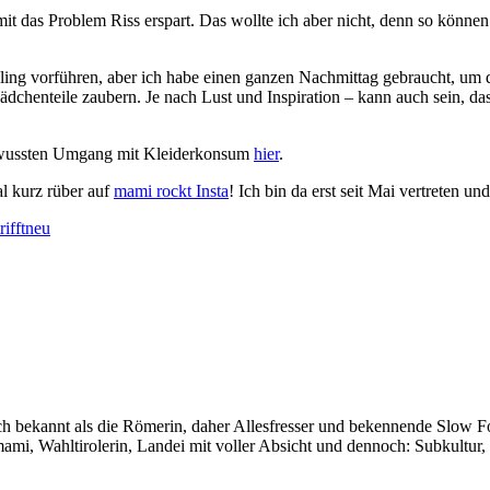
it das Problem Riss erspart. Das wollte ich aber nicht, denn so könn
ng vorführen, aber ich habe einen ganzen Nachmittag gebraucht, um dies
chenteile zaubern. Je nach Lust und Inspiration – kann auch sein, da
ussten Umgang mit Kleiderkonsum
hier
.
al kurz rüber auf
mami rockt Insta
! Ich bin da erst seit Mai vertreten u
rifftneu
auch bekannt als die Römerin, daher Allesfresser und bekennende Slow 
i, Wahltirolerin, Landei mit voller Absicht und dennoch: Subkultur,