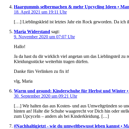
Haargummis selbermachen & mehr Upcycling Ideen • Mam
18. April 2021 um 19:11 Uhr
[…] Lieblingskleid ist letztes Jahr ein Rock geworden. Da ich 
Maria Widerstand
sagt:
9. November 2020 um 07:07 Uhr
Hallo!
Ja da hast du dir wirklich viel angetan um das Lieblingsteil zu r
Kleidungsstücke weiterhin tragen dürfen.
Danke fürs Verlinken zu fix it!
vlg, Maria
Warm und gesund: Kinderschuhe für Herbst und Winter •
30. September 2020 um 09:21 Uhr
[…] Wir halten das aus Kosten- und aus Umweltgründen so und s
hinten an! Halte die Schuhe waagerecht vor Dich hin oder stell
zum Upcyceln – anders als bei Kinderkleidung. […]
#Nachhaltigjetzt - wie du umweltbewusst leben kannst • M