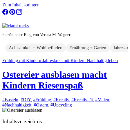
Zum Inhalt springen
Persönlicher Blog von Verena M. Wagner
Achtsamkeit + Wohlbefinden
Ernährung + Garten
Jahreskr
Frühling mit Kindern
Jahreskreis mit Kindern
Nachhaltig leben
Ostereier ausblasen macht
Kindern Riesenspaß
#Basteln
,
#DIY
,
#Frühling
,
#Kreativ
,
#Kreativität
,
#Malen
,
#Nachhaltigkeit
,
#Ostern
,
#Upcycling
Inhaltsverzeichnis