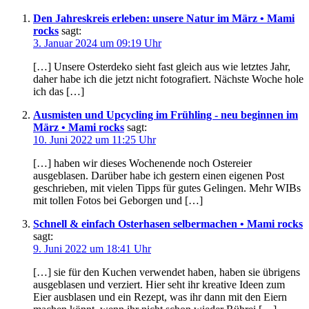
Den Jahreskreis erleben: unsere Natur im März • Mami
rocks
sagt:
3. Januar 2024 um 09:19 Uhr
[…] Unsere Osterdeko sieht fast gleich aus wie letztes Jahr,
daher habe ich die jetzt nicht fotografiert. Nächste Woche hole
ich das […]
Ausmisten und Upcycling im Frühling - neu beginnen im
März • Mami rocks
sagt:
10. Juni 2022 um 11:25 Uhr
[…] haben wir dieses Wochenende noch Ostereier
ausgeblasen. Darüber habe ich gestern einen eigenen Post
geschrieben, mit vielen Tipps für gutes Gelingen. Mehr WIBs
mit tollen Fotos bei Geborgen und […]
Schnell & einfach Osterhasen selbermachen • Mami rocks
sagt:
9. Juni 2022 um 18:41 Uhr
[…] sie für den Kuchen verwendet haben, haben sie übrigens
ausgeblasen und verziert. Hier seht ihr kreative Ideen zum
Eier ausblasen und ein Rezept, was ihr dann mit den Eiern