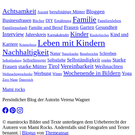
Achtsamkeit
Bloggen
berufstätige Mütter
Auszeit
Familie
Businessfrauen
DIY
Ernährung
Familienleben
Bücher
Frauen
Garten
Gesundheit
Familie und Beruf
Familienurlaub
Kinder
Interview
Jahreskreis
Kind und
Karmakalender
Kinderbücher
Leben mit Kindern
Karriere
Kräuterhexe
Nachhaltigkeit
Natur
Schreiben
Naturkinder
Reiseberichte
Selbständigkeit
Starke
Selbstliebe
Selbstfürsorge
spielen
Selbstfindung
Tirol
Vereinbarkeit
Frauen
starke Mütter
Weihnachten
Wochenende in Bildern
Werbung
Yoga
Winter
Weihnachtsgeschenke
Zero Waste
Österreich
Mami rocks
Persönlicher Blog der Autorin Verena Wagner
© mamirocks Bilder und Texte unterliegen dem Urheberrecht der
Autoren von Mami Rocks. Andernfalls sind Fotografen und Texter
benannt.
|
Blogus
von
Themeansar
.