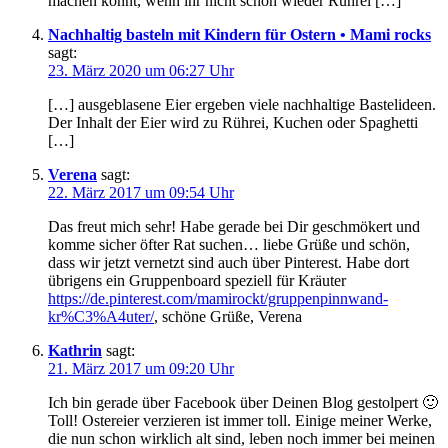
machen könnt, wenn ihr nicht schon wieder Rührei […]
Nachhaltig basteln mit Kindern für Ostern • Mami rocks
sagt:
23. März 2020 um 06:27 Uhr
[…] ausgeblasene Eier ergeben viele nachhaltige Bastelideen.
Der Inhalt der Eier wird zu Rührei, Kuchen oder Spaghetti
[…]
Verena
sagt:
22. März 2017 um 09:54 Uhr
Das freut mich sehr! Habe gerade bei Dir geschmökert und
komme sicher öfter Rat suchen… liebe Grüße und schön,
dass wir jetzt vernetzt sind auch über Pinterest. Habe dort
übrigens ein Gruppenboard speziell für Kräuter
https://de.pinterest.com/mamirockt/gruppenpinnwand-
kr%C3%A4uter/
, schöne Grüße, Verena
Kathrin
sagt:
21. März 2017 um 09:20 Uhr
Ich bin gerade über Facebook über Deinen Blog gestolpert 🙂
Toll! Ostereier verzieren ist immer toll. Einige meiner Werke,
die nun schon wirklich alt sind, leben noch immer bei meinen