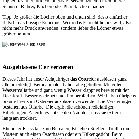
Lippen fest und luftdicht an das Ei setzen. Mit den Eiern in der
Schüssel Rührei, Kuchen oder Pfannkuchen machen.
Tipp: Je größer die Löcher oben und unten sind, desto einfacher
flutscht das flüssige Ei heraus. Wenn das Ei nicht heraus will, also
nicht mehr Druck anwenden, sondern lieber die Löcher etwas
größer bohren.
Ausgeblasene Eier verzieren
Dieses Jahr hat unser Achtjähriger das Ostereier ausblasen ganz
alleine erledigt. Beim anmalen haben alle geholfen. Mit guter
Wassermalfarbe und ganz wenig Wasser klappt es bereits mit der
Deckkraft. Besser geeignet sind Temperafarben. Wir haben übrigens
braune Eier zum Ostereier ausblasen verwendet. Die Verzierungen
bestehen aus Ölfarbe. Die ergibt die schönen reliefartigen
Erhebungen. Allerdings hat sie den Nachteil, dass sie extrem
langsam trocknet.
Ein netter Klassiker zum Bemalen, ist neben Streifen, Tupfen und
Mustern auch einen Osterhasen oder ein Kükengesicht. Beim