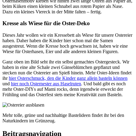
Osterhasenmotiv kleben wir hinten zwei lange Ohren aus Papier an,
beim Küken einen kleinen Schnabel aus rotem Papier als Nase.
Dazu ein kleines Viereck in der Mitte falten – fertig.
Kresse als Wiese für die Oster-Deko
Dieses Jahr wollen wir ein Kressebett als Wiese für unsere Ostereier
haben. Daher haben die Kinder hier schon mal die Samen
ausgestreut. Wenn die Kresse hoch gewachsen ist, haben wir eine
Wiese für Osterhasen, Eier und alle anderen kleinen Figuren.
Ganz oben im Bild seht ihr ein selbst gemachtes Ostergesteck. Wir
haben in eine alte Schale zwei Gänseblümchen gepflanzt und
stecken nun die Ostereier am Spieß hinein. Mehr Oster-Ideen findet
ihr
hier Osterschmuck, den die Kinder ganz allein basteln können
und
hier noch Osternester aus Haselruten
. Und bald gibt es noch
mehr Oster-DIYs auf Mami rocks, denn irgendwie erweckt der
Frühling und das Osterfest stets meine Kreativität zum Basteln.
Mehr tolle, grüne und nachhaltige Bastelideen findet ihr bei den
Naturkindern im Grünzeug.
Beitragsnavigation