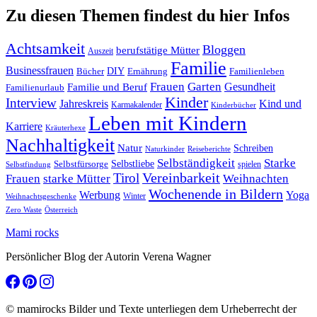
Zu diesen Themen findest du hier Infos
Achtsamkeit
Bloggen
berufstätige Mütter
Auszeit
Familie
Businessfrauen
DIY
Ernährung
Familienleben
Bücher
Frauen
Garten
Gesundheit
Familie und Beruf
Familienurlaub
Kinder
Interview
Jahreskreis
Kind und
Karmakalender
Kinderbücher
Leben mit Kindern
Karriere
Kräuterhexe
Nachhaltigkeit
Natur
Schreiben
Naturkinder
Reiseberichte
Selbständigkeit
Starke
Selbstliebe
Selbstfürsorge
spielen
Selbstfindung
Tirol
Vereinbarkeit
Frauen
starke Mütter
Weihnachten
Wochenende in Bildern
Werbung
Yoga
Winter
Weihnachtsgeschenke
Zero Waste
Österreich
Mami rocks
Persönlicher Blog der Autorin Verena Wagner
© mamirocks Bilder und Texte unterliegen dem Urheberrecht der