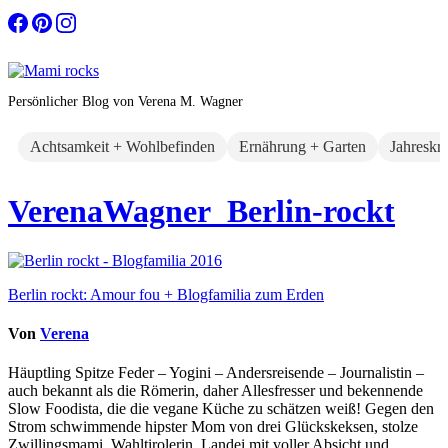
Zum
Inhalt
springen
Persönlicher Blog von Verena M. Wagner
Achtsamkeit + Wohlbefinden
Ernährung + Garten
Jahreskr
VerenaWagner_Berlin-rockt
Beitragsnavigation
Berlin rockt: Amour fou + Blogfamilia zum Erden
Von
Verena
Häuptling Spitze Feder – Yogini – Andersreisende – Journalistin –
auch bekannt als die Römerin, daher Allesfresser und bekennende
Slow Foodista, die die vegane Küche zu schätzen weiß! Gegen den
Strom schwimmende hipster Mom von drei Glückskeksen, stolze
Zwillingsmami, Wahltirolerin, Landei mit voller Absicht und