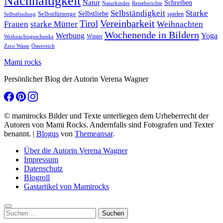
Nachhaltigkeit
Natur
Schreiben
Naturkinder
Reiseberichte
Selbständigkeit
Starke
Selbstliebe
Selbstfürsorge
spielen
Selbstfindung
Tirol
Vereinbarkeit
Frauen
starke Mütter
Weihnachten
Wochenende in Bildern
Werbung
Yoga
Winter
Weihnachtsgeschenke
Zero Waste
Österreich
Mami rocks
Persönlicher Blog der Autorin Verena Wagner
© mamirocks Bilder und Texte unterliegen dem Urheberrecht der
Autoren von Mami Rocks. Andernfalls sind Fotografen und Texter
benannt.
|
Blogus
von
Themeansar
.
Über die Autorin Verena Wagner
Impressum
Datenschutz
Blogroll
Gastartikel von Mamirocks
Suchen
nach: