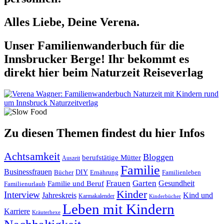
Alles Liebe, Deine Verena.
Unser Familienwanderbuch für die
Innsbrucker Berge! Ihr bekommt es
direkt hier beim Naturzeit Reiseverlag
Zu diesen Themen findest du hier Infos
Achtsamkeit
Bloggen
berufstätige Mütter
Auszeit
Familie
Businessfrauen
DIY
Ernährung
Familienleben
Bücher
Frauen
Garten
Gesundheit
Familie und Beruf
Familienurlaub
Kinder
Interview
Jahreskreis
Kind und
Karmakalender
Kinderbücher
Leben mit Kindern
Karriere
Kräuterhexe