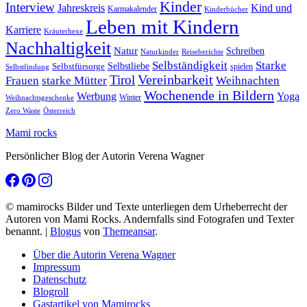
Kinder
Interview
Jahreskreis
Kind und
Karmakalender
Kinderbücher
Leben mit Kindern
Karriere
Kräuterhexe
Nachhaltigkeit
Natur
Schreiben
Naturkinder
Reiseberichte
Selbständigkeit
Starke
Selbstliebe
Selbstfürsorge
spielen
Selbstfindung
Tirol
Vereinbarkeit
Frauen
starke Mütter
Weihnachten
Wochenende in Bildern
Werbung
Yoga
Winter
Weihnachtsgeschenke
Zero Waste
Österreich
Mami rocks
Persönlicher Blog der Autorin Verena Wagner
© mamirocks Bilder und Texte unterliegen dem Urheberrecht der
Autoren von Mami Rocks. Andernfalls sind Fotografen und Texter
benannt.
|
Blogus
von
Themeansar
.
Über die Autorin Verena Wagner
Impressum
Datenschutz
Blogroll
Gastartikel von Mamirocks