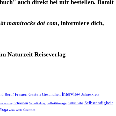
uch" auch direkt bei mir bestellen. Damit
 ät mamirocks dot com
, informiere dich,
im Naturzeit Reiseverlag
Interview
Frauen
Garten
Gesundheit
Jahreskreis
nd Beruf
Selbständigkeit
Selbstliebe
Schreiben
Selbstfürsorge
iseberichte
Selbstfindung
Yoga
Zero Waste
Österreich