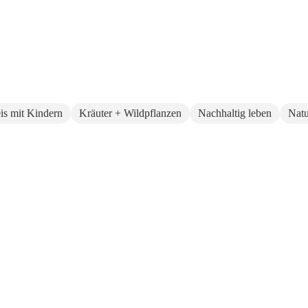
eis mit Kindern
Kräuter + Wildpflanzen
Nachhaltig leben
Natu