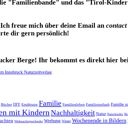
die "Familienbande" und das "Tirol-Kinderb
Ich freue mich über deine Email an
contact
te dir gern persönlich!
cker Berge! Ihr bekommt es direkt hier be
Familie
Familie u
DIY
Ernährung
Familienleben
Familienurlaub
Bücher
en mit Kindern
Nachhaltigkeit
Natur
Naturkinder
Re
Wochenende in Bildern
achten
Werbung
Winter
Weihnachtsgeschenke