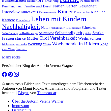
Businessfrauen
DIY
Ernährung
Familienleben
Bücher
Frauen
Garten
Gesundheit
Familie und Beruf
Familienurlaub
Kinder
Interview
Jahreskreis
Kind und
Karmakalender
Kinderbücher
Leben mit Kindern
Karriere
Kräuterhexe
Nachhaltigkeit
Natur
Schreiben
Naturkinder
Reiseberichte
Selbständigkeit
Starke
Selbstliebe
Selbstfürsorge
spielen
Selbstfindung
Tirol
Vereinbarkeit
Frauen
starke Mütter
Weihnachten
Wochenende in Bildern
Werbung
Yoga
Winter
Weihnachtsgeschenke
Zero Waste
Österreich
Mami rocks
Persönlicher Blog der Autorin Verena Wagner
© mamirocks Bilder und Texte unterliegen dem Urheberrecht der
Autoren von Mami Rocks. Andernfalls sind Fotografen und Texter
benannt.
|
Blogus
von
Themeansar
.
Über die Autorin Verena Wagner
Impressum
Datenschutz