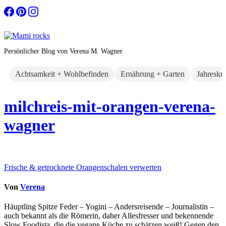
Zum
Inhalt
springen
Persönlicher Blog von Verena M. Wagner
Achtsamkeit + Wohlbefinden
Ernährung + Garten
Jahreskr
milchreis-mit-orangen-verena-
wagner
Beitragsnavigation
Frische & getrocknete Orangenschalen verwerten
Von
Verena
Häuptling Spitze Feder – Yogini – Andersreisende – Journalistin –
auch bekannt als die Römerin, daher Allesfresser und bekennende
Slow Foodista, die die vegane Küche zu schätzen weiß! Gegen den