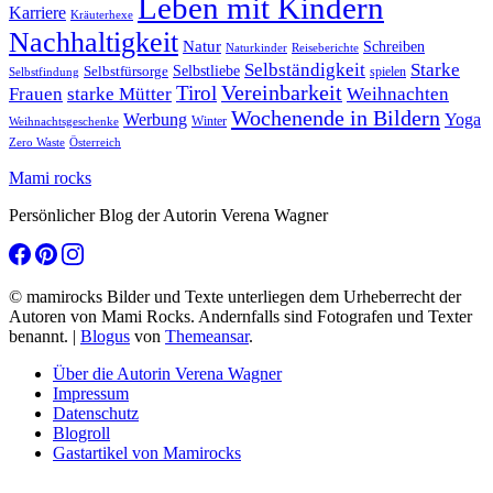
Leben mit Kindern
Karriere
Kräuterhexe
Nachhaltigkeit
Natur
Schreiben
Naturkinder
Reiseberichte
Selbständigkeit
Starke
Selbstliebe
Selbstfürsorge
spielen
Selbstfindung
Tirol
Vereinbarkeit
Frauen
starke Mütter
Weihnachten
Wochenende in Bildern
Werbung
Yoga
Winter
Weihnachtsgeschenke
Zero Waste
Österreich
Mami rocks
Persönlicher Blog der Autorin Verena Wagner
© mamirocks Bilder und Texte unterliegen dem Urheberrecht der
Autoren von Mami Rocks. Andernfalls sind Fotografen und Texter
benannt.
|
Blogus
von
Themeansar
.
Über die Autorin Verena Wagner
Impressum
Datenschutz
Blogroll
Gastartikel von Mamirocks