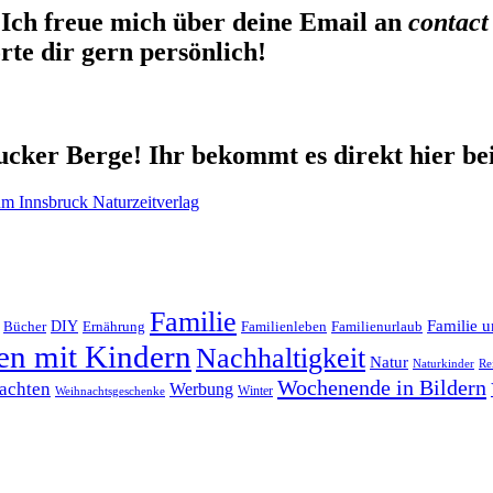
Ich freue mich über deine Email an
contact
te dir gern persönlich!
cker Berge! Ihr bekommt es direkt hier be
Familie
Familie u
DIY
Ernährung
Familienleben
Familienurlaub
Bücher
en mit Kindern
Nachhaltigkeit
Natur
Naturkinder
Re
Wochenende in Bildern
achten
Werbung
Winter
Weihnachtsgeschenke