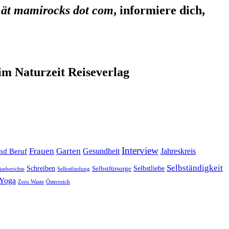
 ät mamirocks dot com
, informiere dich,
im Naturzeit Reiseverlag
Interview
Frauen
Garten
Gesundheit
Jahreskreis
nd Beruf
Selbständigkeit
Selbstliebe
Schreiben
Selbstfürsorge
iseberichte
Selbstfindung
Yoga
Zero Waste
Österreich