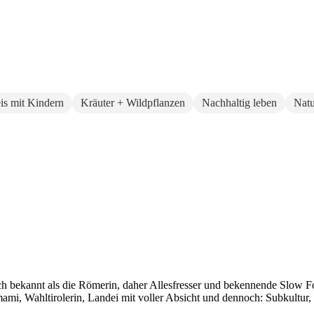
eis mit Kindern
Kräuter + Wildpflanzen
Nachhaltig leben
Natu
auch bekannt als die Römerin, daher Allesfresser und bekennende Slow 
i, Wahltirolerin, Landei mit voller Absicht und dennoch: Subkultur,