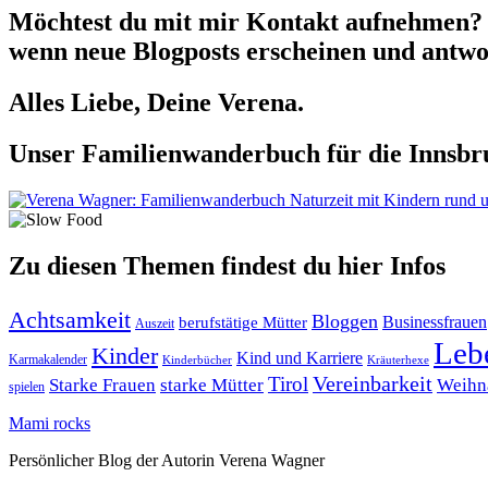
Möchtest du mit mir Kontakt aufnehmen? 
wenn neue Blogposts erscheinen und antwor
Alles Liebe, Deine Verena.
Unser Familienwanderbuch für die Innsbru
Zu diesen Themen findest du hier Infos
Achtsamkeit
Bloggen
berufstätige Mütter
Businessfrauen
Auszeit
Leb
Kinder
Kind und Karriere
Karmakalender
Kräuterhexe
Kinderbücher
Tirol
Vereinbarkeit
Starke Frauen
starke Mütter
Weihn
spielen
Mami rocks
Persönlicher Blog der Autorin Verena Wagner