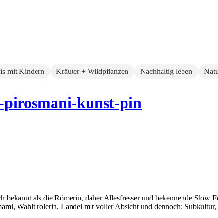
eis mit Kindern
Kräuter + Wildpflanzen
Nachhaltig leben
Natu
-pirosmani-kunst-pin
auch bekannt als die Römerin, daher Allesfresser und bekennende Slow 
i, Wahltirolerin, Landei mit voller Absicht und dennoch: Subkultur,