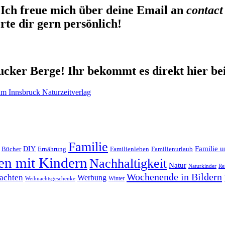
Ich freue mich über deine Email an
contact
te dir gern persönlich!
cker Berge! Ihr bekommt es direkt hier be
Familie
Familie u
DIY
Ernährung
Familienleben
Familienurlaub
Bücher
en mit Kindern
Nachhaltigkeit
Natur
Naturkinder
Re
Wochenende in Bildern
achten
Werbung
Winter
Weihnachtsgeschenke