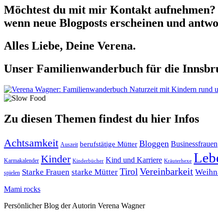
Möchtest du mit mir Kontakt aufnehmen? 
wenn neue Blogposts erscheinen und antwor
Alles Liebe, Deine Verena.
Unser Familienwanderbuch für die Innsbru
Zu diesen Themen findest du hier Infos
Achtsamkeit
Bloggen
berufstätige Mütter
Businessfrauen
Auszeit
Leb
Kinder
Kind und Karriere
Karmakalender
Kräuterhexe
Kinderbücher
Tirol
Vereinbarkeit
Starke Frauen
starke Mütter
Weihn
spielen
Mami rocks
Persönlicher Blog der Autorin Verena Wagner