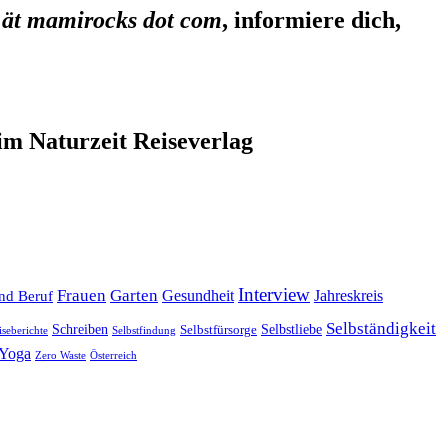
 ät mamirocks dot com
, informiere dich,
im Naturzeit Reiseverlag
Interview
Frauen
Garten
Gesundheit
Jahreskreis
nd Beruf
Selbständigkeit
Selbstliebe
Schreiben
Selbstfürsorge
iseberichte
Selbstfindung
Yoga
Zero Waste
Österreich