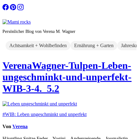
Zum
Inhalt
springen
Persönlicher Blog von Verena M. Wagner
Achtsamkeit + Wohlbefinden
Ernährung + Garten
Jahreskr
VerenaWagner-Tulpen-Leben-
ungeschminkt-und-unperfekt-
WIB-3-4._5.2
Beitragsnavigation
#WIB: Leben ungeschminkt und unperfekt
Von
Verena
Häuptling Spitze Feder – Yogini – Andersreisende – Journalistin –