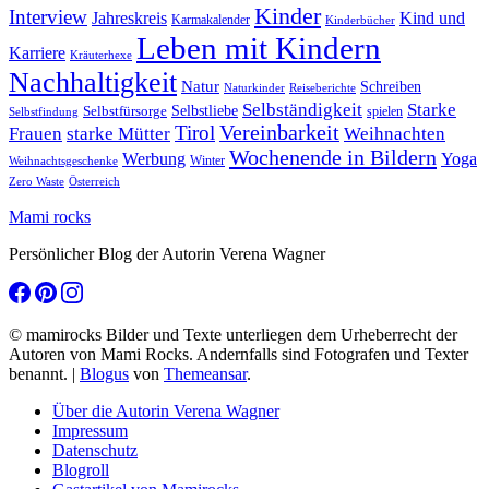
Kinder
Interview
Jahreskreis
Kind und
Karmakalender
Kinderbücher
Leben mit Kindern
Karriere
Kräuterhexe
Nachhaltigkeit
Natur
Schreiben
Naturkinder
Reiseberichte
Selbständigkeit
Starke
Selbstliebe
Selbstfürsorge
spielen
Selbstfindung
Tirol
Vereinbarkeit
Frauen
starke Mütter
Weihnachten
Wochenende in Bildern
Werbung
Yoga
Winter
Weihnachtsgeschenke
Zero Waste
Österreich
Mami rocks
Persönlicher Blog der Autorin Verena Wagner
© mamirocks Bilder und Texte unterliegen dem Urheberrecht der
Autoren von Mami Rocks. Andernfalls sind Fotografen und Texter
benannt.
|
Blogus
von
Themeansar
.
Über die Autorin Verena Wagner
Impressum
Datenschutz
Blogroll