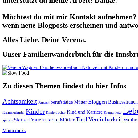
unterstützt du meine Arbeit! Danke!
Möchtest du mit mir Kontakt aufnehmen? 
wenn neue Blogposts erscheinen und antwor
Alles Liebe, Deine Verena.
Unser Familienwanderbuch für die Innsbru
Zu diesen Themen findest du hier Infos
Achtsamkeit
Bloggen
berufstätige Mütter
Businessfrauen
Auszeit
Leb
Kinder
Kind und Karriere
Karmakalender
Kräuterhexe
Kinderbücher
Tirol
Vereinbarkeit
Starke Frauen
starke Mütter
Weihn
spielen
Mami rocks