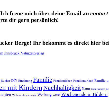
Ich freue mich über deine Email an
contact
te dir gern persönlich!
cker Berge! Ihr bekommt es direkt hier be
Familie
Familie u
DIY
Ernährung
Familienleben
Familienurlaub
Bücher
en mit Kindern
Nachhaltigkeit
Natur
Naturkinder
Re
Wochenende in Bildern
achten
Werbung
Winter
Weihnachtsgeschenke