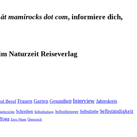
 ät mamirocks dot com
, informiere dich,
im Naturzeit Reiseverlag
Interview
Frauen
Garten
Gesundheit
Jahreskreis
nd Beruf
Selbständigkeit
Selbstliebe
Schreiben
Selbstfürsorge
iseberichte
Selbstfindung
Yoga
Zero Waste
Österreich