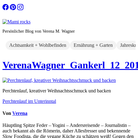
Zum
Inhalt
springen
Persönlicher Blog von Verena M. Wagner
Achtsamkeit + Wohlbefinden
Ernährung + Garten
Jahreskr
VerenaWagner_Gankerl_12_20
Perchtenlauf, kreativer Weihnachtsschmuck und backen
Beitragsnavigation
Perchtenlauf im Unterinntal
Von
Verena
Häuptling Spitze Feder – Yogini – Andersreisende – Journalistin –
auch bekannt als die Römerin, daher Allesfresser und bekennende
Slow Foodista, die die vegane Küche zu schätzen weiß! Gegen den