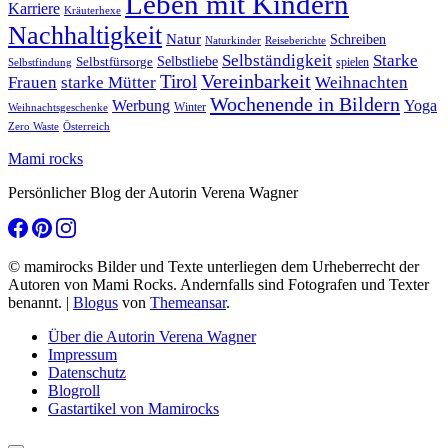
Leben mit Kindern
Karriere
Kräuterhexe
Nachhaltigkeit
Natur
Schreiben
Naturkinder
Reiseberichte
Selbständigkeit
Starke
Selbstliebe
Selbstfürsorge
spielen
Selbstfindung
Tirol
Vereinbarkeit
Frauen
starke Mütter
Weihnachten
Wochenende in Bildern
Werbung
Yoga
Winter
Weihnachtsgeschenke
Zero Waste
Österreich
Mami rocks
Persönlicher Blog der Autorin Verena Wagner
© mamirocks Bilder und Texte unterliegen dem Urheberrecht der
Autoren von Mami Rocks. Andernfalls sind Fotografen und Texter
benannt.
|
Blogus
von
Themeansar
.
Über die Autorin Verena Wagner
Impressum
Datenschutz
Blogroll
Gastartikel von Mamirocks