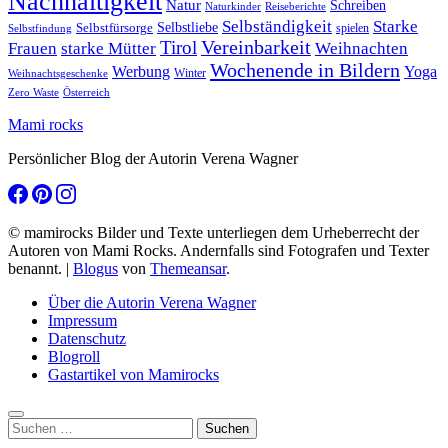
Nachhaltigkeit
Natur
Schreiben
Naturkinder
Reiseberichte
Selbständigkeit
Starke
Selbstliebe
Selbstfürsorge
spielen
Selbstfindung
Tirol
Vereinbarkeit
Frauen
starke Mütter
Weihnachten
Wochenende in Bildern
Werbung
Yoga
Winter
Weihnachtsgeschenke
Zero Waste
Österreich
Mami rocks
Persönlicher Blog der Autorin Verena Wagner
© mamirocks Bilder und Texte unterliegen dem Urheberrecht der
Autoren von Mami Rocks. Andernfalls sind Fotografen und Texter
benannt.
|
Blogus
von
Themeansar
.
Über die Autorin Verena Wagner
Impressum
Datenschutz
Blogroll
Gastartikel von Mamirocks
Suchen
nach: