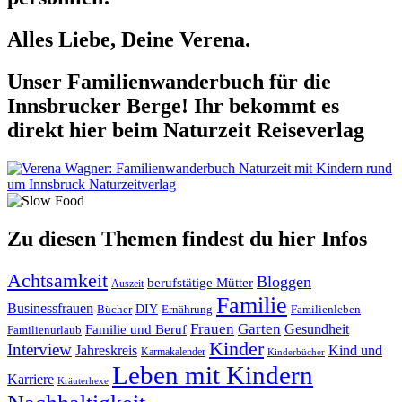
Alles Liebe, Deine Verena.
Unser Familienwanderbuch für die
Innsbrucker Berge! Ihr bekommt es
direkt hier beim Naturzeit Reiseverlag
Zu diesen Themen findest du hier Infos
Achtsamkeit
Bloggen
berufstätige Mütter
Auszeit
Familie
Businessfrauen
DIY
Ernährung
Familienleben
Bücher
Frauen
Garten
Gesundheit
Familie und Beruf
Familienurlaub
Kinder
Interview
Jahreskreis
Kind und
Karmakalender
Kinderbücher
Leben mit Kindern
Karriere
Kräuterhexe