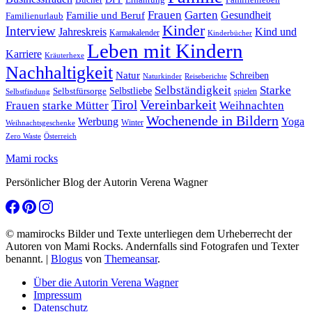
Frauen
Garten
Gesundheit
Familie und Beruf
Familienurlaub
Kinder
Interview
Jahreskreis
Kind und
Karmakalender
Kinderbücher
Leben mit Kindern
Karriere
Kräuterhexe
Nachhaltigkeit
Natur
Schreiben
Naturkinder
Reiseberichte
Selbständigkeit
Starke
Selbstliebe
Selbstfürsorge
spielen
Selbstfindung
Tirol
Vereinbarkeit
Frauen
starke Mütter
Weihnachten
Wochenende in Bildern
Werbung
Yoga
Winter
Weihnachtsgeschenke
Zero Waste
Österreich
Mami rocks
Persönlicher Blog der Autorin Verena Wagner
© mamirocks Bilder und Texte unterliegen dem Urheberrecht der
Autoren von Mami Rocks. Andernfalls sind Fotografen und Texter
benannt.
|
Blogus
von
Themeansar
.
Über die Autorin Verena Wagner
Impressum
Datenschutz