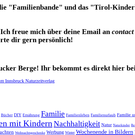
die "Familienbande" und das "Tirol-Kinderb
Ich freue mich über deine Email an
contact
te dir gern persönlich!
cker Berge! Ihr bekommt es direkt hier be
Familie
Familie u
DIY
Ernährung
Familienleben
Familienurlaub
Bücher
en mit Kindern
Nachhaltigkeit
Natur
Naturkinder
Re
Wochenende in Bildern
achten
Werbung
Winter
Weihnachtsgeschenke