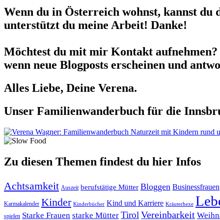
Wenn du in Österreich wohnst, kannst du 
unterstützt du meine Arbeit! Danke!
Möchtest du mit mir Kontakt aufnehmen? 
wenn neue Blogposts erscheinen und antwor
Alles Liebe, Deine Verena.
Unser Familienwanderbuch für die Innsbru
Zu diesen Themen findest du hier Infos
Achtsamkeit
Bloggen
berufstätige Mütter
Businessfrauen
Auszeit
Leb
Kinder
Kind und Karriere
Karmakalender
Kräuterhexe
Kinderbücher
Tirol
Vereinbarkeit
Starke Frauen
starke Mütter
Weihn
spielen