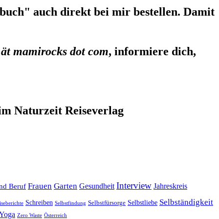
uch" auch direkt bei mir bestellen. Damit
 ät mamirocks dot com
, informiere dich,
im Naturzeit Reiseverlag
Interview
Frauen
Garten
Gesundheit
Jahreskreis
nd Beruf
Selbständigkeit
Selbstliebe
Schreiben
Selbstfürsorge
iseberichte
Selbstfindung
Yoga
Zero Waste
Österreich