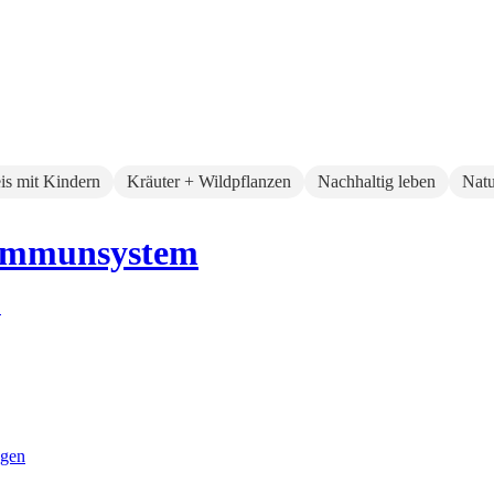
eis mit Kindern
Kräuter + Wildpflanzen
Nachhaltig leben
Natu
-Immunsystem
ngen