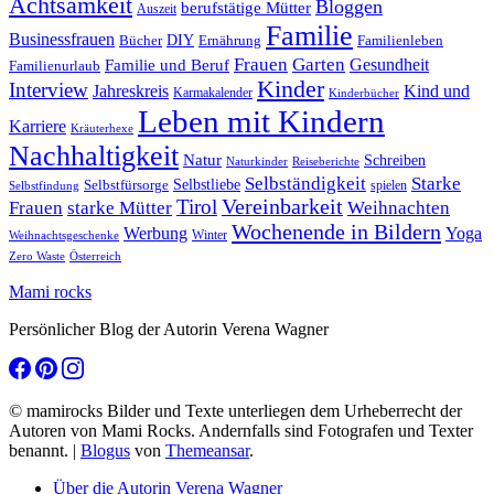
Achtsamkeit
Bloggen
berufstätige Mütter
Auszeit
Familie
Businessfrauen
DIY
Ernährung
Familienleben
Bücher
Frauen
Garten
Gesundheit
Familie und Beruf
Familienurlaub
Kinder
Interview
Jahreskreis
Kind und
Karmakalender
Kinderbücher
Leben mit Kindern
Karriere
Kräuterhexe
Nachhaltigkeit
Natur
Schreiben
Naturkinder
Reiseberichte
Selbständigkeit
Starke
Selbstliebe
Selbstfürsorge
spielen
Selbstfindung
Tirol
Vereinbarkeit
Frauen
starke Mütter
Weihnachten
Wochenende in Bildern
Werbung
Yoga
Winter
Weihnachtsgeschenke
Zero Waste
Österreich
Mami rocks
Persönlicher Blog der Autorin Verena Wagner
© mamirocks Bilder und Texte unterliegen dem Urheberrecht der
Autoren von Mami Rocks. Andernfalls sind Fotografen und Texter
benannt.
|
Blogus
von
Themeansar
.
Über die Autorin Verena Wagner