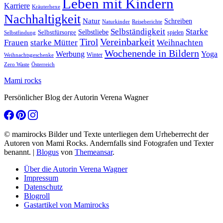
Leben mit Kindern
Karriere
Kräuterhexe
Nachhaltigkeit
Natur
Schreiben
Naturkinder
Reiseberichte
Selbständigkeit
Starke
Selbstliebe
Selbstfürsorge
spielen
Selbstfindung
Tirol
Vereinbarkeit
Frauen
starke Mütter
Weihnachten
Wochenende in Bildern
Werbung
Yoga
Winter
Weihnachtsgeschenke
Zero Waste
Österreich
Mami rocks
Persönlicher Blog der Autorin Verena Wagner
© mamirocks Bilder und Texte unterliegen dem Urheberrecht der
Autoren von Mami Rocks. Andernfalls sind Fotografen und Texter
benannt.
|
Blogus
von
Themeansar
.
Über die Autorin Verena Wagner
Impressum
Datenschutz
Blogroll
Gastartikel von Mamirocks