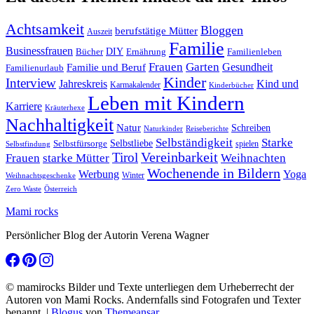
Achtsamkeit
Bloggen
berufstätige Mütter
Auszeit
Familie
Businessfrauen
DIY
Ernährung
Familienleben
Bücher
Frauen
Garten
Gesundheit
Familie und Beruf
Familienurlaub
Kinder
Interview
Jahreskreis
Kind und
Karmakalender
Kinderbücher
Leben mit Kindern
Karriere
Kräuterhexe
Nachhaltigkeit
Natur
Schreiben
Naturkinder
Reiseberichte
Selbständigkeit
Starke
Selbstliebe
Selbstfürsorge
spielen
Selbstfindung
Tirol
Vereinbarkeit
Frauen
starke Mütter
Weihnachten
Wochenende in Bildern
Werbung
Yoga
Winter
Weihnachtsgeschenke
Zero Waste
Österreich
Mami rocks
Persönlicher Blog der Autorin Verena Wagner
© mamirocks Bilder und Texte unterliegen dem Urheberrecht der
Autoren von Mami Rocks. Andernfalls sind Fotografen und Texter
benannt.
|
Blogus
von
Themeansar
.