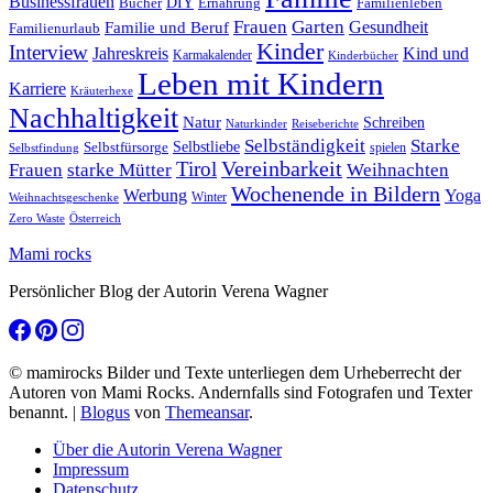
Businessfrauen
DIY
Ernährung
Familienleben
Bücher
Frauen
Garten
Gesundheit
Familie und Beruf
Familienurlaub
Kinder
Interview
Jahreskreis
Kind und
Karmakalender
Kinderbücher
Leben mit Kindern
Karriere
Kräuterhexe
Nachhaltigkeit
Natur
Schreiben
Naturkinder
Reiseberichte
Selbständigkeit
Starke
Selbstliebe
Selbstfürsorge
spielen
Selbstfindung
Tirol
Vereinbarkeit
Frauen
starke Mütter
Weihnachten
Wochenende in Bildern
Werbung
Yoga
Winter
Weihnachtsgeschenke
Zero Waste
Österreich
Mami rocks
Persönlicher Blog der Autorin Verena Wagner
© mamirocks Bilder und Texte unterliegen dem Urheberrecht der
Autoren von Mami Rocks. Andernfalls sind Fotografen und Texter
benannt.
|
Blogus
von
Themeansar
.
Über die Autorin Verena Wagner
Impressum
Datenschutz