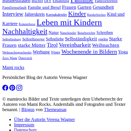
Businessfrauen
DIY
Ernährung
Familienleben
Bücher
Frauen
Garten
Gesundheit
Familie und Beruf
Familienurlaub
Kinder
Interview
Jahreskreis
Kind und
Karmakalender
Kinderbücher
Leben mit Kindern
Karriere
Kräuterhexe
Nachhaltigkeit
Natur
Schreiben
Naturkinder
Reiseberichte
Selbständigkeit
Starke
Selbstliebe
Selbstfürsorge
spielen
Selbstfindung
Tirol
Vereinbarkeit
Frauen
starke Mütter
Weihnachten
Wochenende in Bildern
Werbung
Yoga
Winter
Weihnachtsgeschenke
Zero Waste
Österreich
Mami rocks
Persönlicher Blog der Autorin Verena Wagner
© mamirocks Bilder und Texte unterliegen dem Urheberrecht der
Autoren von Mami Rocks. Andernfalls sind Fotografen und Texter
benannt.
|
Blogus
von
Themeansar
.
Über die Autorin Verena Wagner
Impressum
Datenschutz