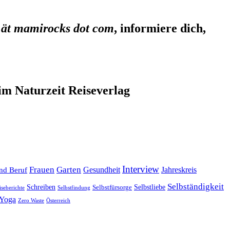
 ät mamirocks dot com
, informiere dich,
im Naturzeit Reiseverlag
Interview
Frauen
Garten
Gesundheit
Jahreskreis
nd Beruf
Selbständigkeit
Selbstliebe
Schreiben
Selbstfürsorge
iseberichte
Selbstfindung
Yoga
Zero Waste
Österreich