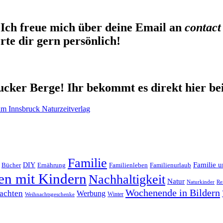
Ich freue mich über deine Email an
contact
te dir gern persönlich!
cker Berge! Ihr bekommt es direkt hier be
Familie
Familie u
DIY
Ernährung
Familienleben
Familienurlaub
Bücher
en mit Kindern
Nachhaltigkeit
Natur
Naturkinder
Re
Wochenende in Bildern
achten
Werbung
Winter
Weihnachtsgeschenke