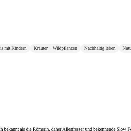
eis mit Kindern
Kräuter + Wildpflanzen
Nachhaltig leben
Natu
auch bekannt als die Römerin, daher Allesfresser und bekennende Slow 