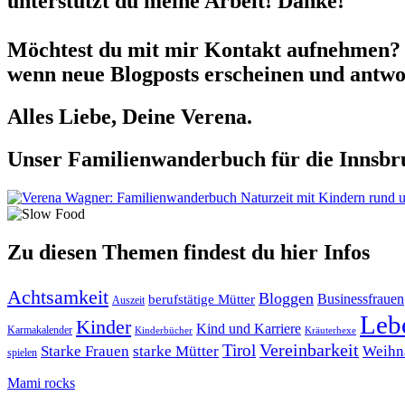
unterstützt du meine Arbeit! Danke!
Möchtest du mit mir Kontakt aufnehmen? 
wenn neue Blogposts erscheinen und antwor
Alles Liebe, Deine Verena.
Unser Familienwanderbuch für die Innsbru
Zu diesen Themen findest du hier Infos
Achtsamkeit
Bloggen
berufstätige Mütter
Businessfrauen
Auszeit
Leb
Kinder
Kind und Karriere
Karmakalender
Kräuterhexe
Kinderbücher
Tirol
Vereinbarkeit
Starke Frauen
starke Mütter
Weihn
spielen
Mami rocks