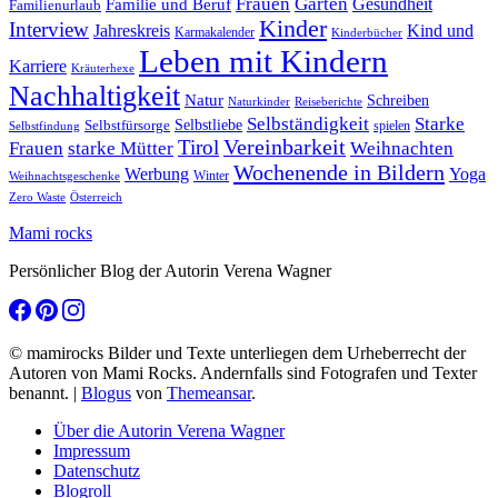
Frauen
Garten
Gesundheit
Familie und Beruf
Familienurlaub
Kinder
Interview
Jahreskreis
Kind und
Karmakalender
Kinderbücher
Leben mit Kindern
Karriere
Kräuterhexe
Nachhaltigkeit
Natur
Schreiben
Naturkinder
Reiseberichte
Selbständigkeit
Starke
Selbstliebe
Selbstfürsorge
spielen
Selbstfindung
Tirol
Vereinbarkeit
Frauen
starke Mütter
Weihnachten
Wochenende in Bildern
Werbung
Yoga
Winter
Weihnachtsgeschenke
Zero Waste
Österreich
Mami rocks
Persönlicher Blog der Autorin Verena Wagner
© mamirocks Bilder und Texte unterliegen dem Urheberrecht der
Autoren von Mami Rocks. Andernfalls sind Fotografen und Texter
benannt.
|
Blogus
von
Themeansar
.
Über die Autorin Verena Wagner
Impressum
Datenschutz
Blogroll