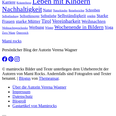
Leben mit Kindern
Karriere
Kräuterhexe
Nachhaltigkeit
Natur
Schreiben
Naturkinder
Reiseberichte
Selbständigkeit
Starke
Selbstliebe
Selbstfürsorge
spielen
Selbstfindung
Tirol
Vereinbarkeit
Frauen
starke Mütter
Weihnachten
Wochenende in Bildern
Werbung
Yoga
Winter
Weihnachtsgeschenke
Zero Waste
Österreich
Mami rocks
Persönlicher Blog der Autorin Verena Wagner
© mamirocks Bilder und Texte unterliegen dem Urheberrecht der
Autoren von Mami Rocks. Andernfalls sind Fotografen und Texter
benannt.
|
Blogus
von
Themeansar
.
Über die Autorin Verena Wagner
Impressum
Datenschutz
Blogroll
Gastartikel von Mamirocks