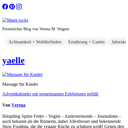
Zum
Inhalt
springen
Persönlicher Blog von Verena M. Wagner
Achtsamkeit + Wohlbefinden
Ernährung + Garten
Jahreskr
yaelle
Massage für Kinder
Beitragsnavigation
Adventkalender mit gemeinsamen Erlebnissen gefüllt
Von
Verena
Häuptling Spitze Feder – Yogini – Andersreisende – Journalistin –
auch bekannt als die Römerin, daher Allesfresser und bekennende
Slow Foodista, die die vegane Küche zu schätzen weiß! Gegen den