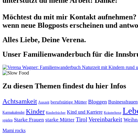
unterstützt du meine Arbeit! Danke!
Möchtest du mit mir Kontakt aufnehmen? 
wenn neue Blogposts erscheinen und antwor
Alles Liebe, Deine Verena.
Unser Familienwanderbuch für die Innsbru
Zu diesen Themen findest du hier Infos
Achtsamkeit
Bloggen
berufstätige Mütter
Businessfrauen
Auszeit
Leb
Kinder
Kind und Karriere
Karmakalender
Kräuterhexe
Kinderbücher
Tirol
Vereinbarkeit
Starke Frauen
starke Mütter
Weihn
spielen
Mami rocks