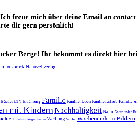
Ich freue mich über deine Email an
contact
te dir gern persönlich!
cker Berge! Ihr bekommt es direkt hier be
Familie
Familie u
DIY
Ernährung
Familienleben
Familienurlaub
Bücher
en mit Kindern
Nachhaltigkeit
Natur
Naturkinder
Re
Wochenende in Bildern
achten
Werbung
Winter
Weihnachtsgeschenke