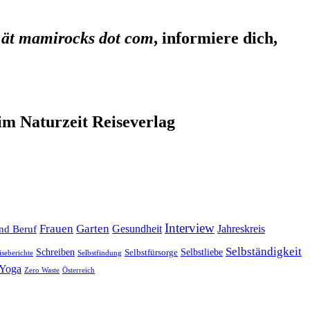
 ät mamirocks dot com
, informiere dich,
im Naturzeit Reiseverlag
Interview
Frauen
Garten
Gesundheit
Jahreskreis
nd Beruf
Selbständigkeit
Selbstliebe
Schreiben
Selbstfürsorge
iseberichte
Selbstfindung
Yoga
Zero Waste
Österreich