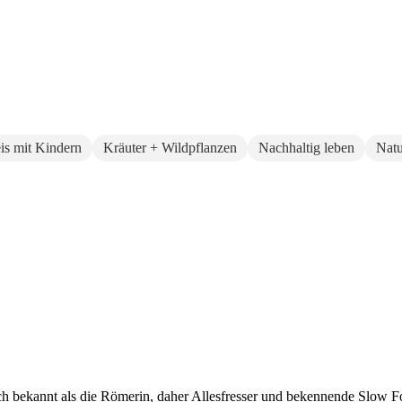
eis mit Kindern
Kräuter + Wildpflanzen
Nachhaltig leben
Natu
auch bekannt als die Römerin, daher Allesfresser und bekennende Slow 