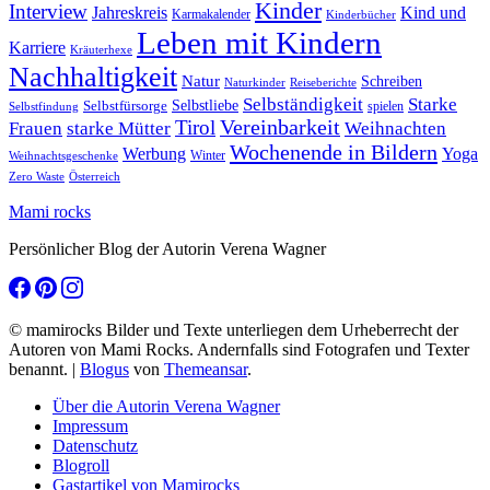
Kinder
Interview
Jahreskreis
Kind und
Karmakalender
Kinderbücher
Leben mit Kindern
Karriere
Kräuterhexe
Nachhaltigkeit
Natur
Schreiben
Naturkinder
Reiseberichte
Selbständigkeit
Starke
Selbstliebe
Selbstfürsorge
spielen
Selbstfindung
Tirol
Vereinbarkeit
Frauen
starke Mütter
Weihnachten
Wochenende in Bildern
Werbung
Yoga
Winter
Weihnachtsgeschenke
Zero Waste
Österreich
Mami rocks
Persönlicher Blog der Autorin Verena Wagner
© mamirocks Bilder und Texte unterliegen dem Urheberrecht der
Autoren von Mami Rocks. Andernfalls sind Fotografen und Texter
benannt.
|
Blogus
von
Themeansar
.
Über die Autorin Verena Wagner
Impressum
Datenschutz
Blogroll
Gastartikel von Mamirocks