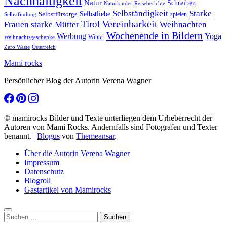
Nachhaltigkeit
Natur
Schreiben
Naturkinder
Reiseberichte
Selbständigkeit
Starke
Selbstliebe
Selbstfürsorge
spielen
Selbstfindung
Tirol
Vereinbarkeit
Frauen
starke Mütter
Weihnachten
Wochenende in Bildern
Werbung
Yoga
Winter
Weihnachtsgeschenke
Zero Waste
Österreich
Mami rocks
Persönlicher Blog der Autorin Verena Wagner
© mamirocks Bilder und Texte unterliegen dem Urheberrecht der
Autoren von Mami Rocks. Andernfalls sind Fotografen und Texter
benannt.
|
Blogus
von
Themeansar
.
Über die Autorin Verena Wagner
Impressum
Datenschutz
Blogroll
Gastartikel von Mamirocks
Suchen
nach: