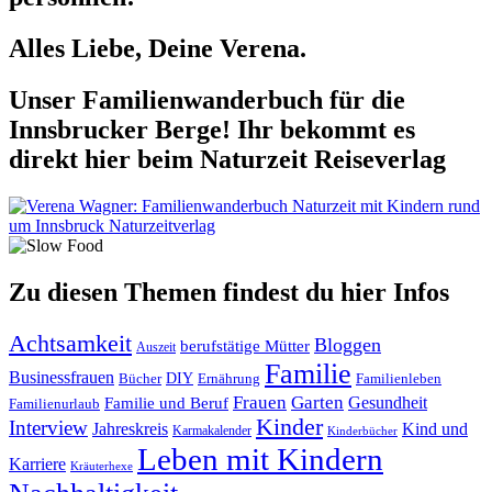
Alles Liebe, Deine Verena.
Unser Familienwanderbuch für die
Innsbrucker Berge! Ihr bekommt es
direkt hier beim Naturzeit Reiseverlag
Zu diesen Themen findest du hier Infos
Achtsamkeit
Bloggen
berufstätige Mütter
Auszeit
Familie
Businessfrauen
DIY
Ernährung
Familienleben
Bücher
Frauen
Garten
Gesundheit
Familie und Beruf
Familienurlaub
Kinder
Interview
Jahreskreis
Kind und
Karmakalender
Kinderbücher
Leben mit Kindern
Karriere
Kräuterhexe