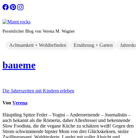
Zum
Inhalt
springen
Persönlicher Blog von Verena M. Wagner
Achtsamkeit + Wohlbefinden
Ernährung + Garten
Jahreskr
baueme
Beitragsnavigation
Die Jahreszeiten mit Kindern erleben
Von
Verena
Häuptling Spitze Feder – Yogini – Andersreisende – Journalistin –
auch bekannt als die Römerin, daher Allesfresser und bekennende
Slow Foodista, die die vegane Küche zu schätzen weiß! Gegen den
Strom schwimmende hipster Mom von drei Glückskeksen, stolze
Zwillingsmami, Wahltirolerin, Landei mit voller Absicht und