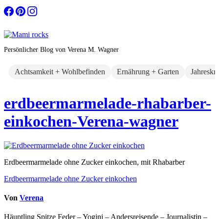
Zum
Inhalt
springen
Persönlicher Blog von Verena M. Wagner
Achtsamkeit + Wohlbefinden
Ernährung + Garten
Jahreskr
erdbeermarmelade-rhabarber-
einkochen-Verena-wagner
Erdbeermarmelade ohne Zucker einkochen, mit Rhabarber
Beitragsnavigation
Erdbeermarmelade ohne Zucker einkochen
Von
Verena
Häuptling Spitze Feder – Yogini – Andersreisende – Journalistin –