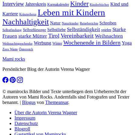
Kinder
Interview
Jahreskreis
Kind und
Karmakalender
Kinderbücher
Leben mit Kindern
Karriere
Kräuterhexe
Nachhaltigkeit
Natur
Schreiben
Naturkinder
Reiseberichte
Selbständigkeit
Starke
Selbstliebe
Selbstfürsorge
spielen
Selbstfindung
Tirol
Vereinbarkeit
Frauen
starke Mütter
Weihnachten
Wochenende in Bildern
Werbung
Yoga
Winter
Weihnachtsgeschenke
Zero Waste
Österreich
Mami rocks
Persönlicher Blog der Autorin Verena Wagner
© mamirocks Bilder und Texte unterliegen dem Urheberrecht der
Autoren von Mami Rocks. Andernfalls sind Fotografen und Texter
benannt.
|
Blogus
von
Themeansar
.
Über die Autorin Verena Wagner
Impressum
Datenschutz
Blogroll
Gastartikel von Mamirocks