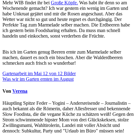
Mehr WIB findet ihr bei
Große Köpfe.
Was habt ihr denn so am
Wochenende gemacht? Ich war gestern ein wenig im Garten und
habe Unkruat gejätet und mir die Rosen angeschaut. Aber das
Wetter war nicht so gut und heute regnet es durchgängig. Der
Perfekte Tag zum Marmelade selber machen. Die Erdbeeren habe
ich gestern beim Foodsharing erhalten. Da muss man schnell
handeln und einkochen, sonst verderben die Früchte.
Bis ich im Garten genug Beeren ernte zum Marmelade selber
machen, dauert es noch ein bisschen. Aber die Walderdbeeren
schmecken auch frisch so wunderbar!
Beitragsnavigation
Gartenarbeit im Mai 12 von 12 Bilder
Was wir im Garten ernten im August
Von
Verena
Häuptling Spitze Feder – Yogini – Andersreisende – Journalistin –
auch bekannt als die Römerin, daher Allesfresser und bekennende
Slow Foodista, die die vegane Küche zu schätzen weiß! Gegen den
Strom schwimmende hipster Mom von drei Glückskeksen, stolze
Zwillingsmami, Wahltirolerin, Landei mit voller Absicht und
dennoch: Subkultur, Party und "Urlaub im Büro" müssen sein!