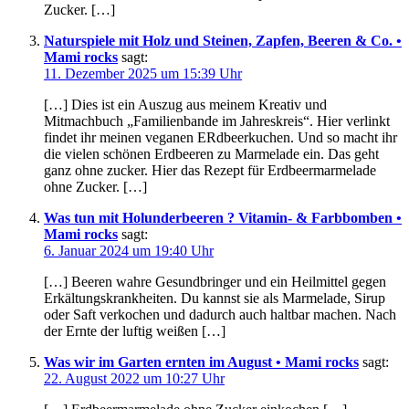
Zucker. […]
Naturspiele mit Holz und Steinen, Zapfen, Beeren & Co. •
Mami rocks
sagt:
11. Dezember 2025 um 15:39 Uhr
[…] Dies ist ein Auszug aus meinem Kreativ und
Mitmachbuch „Familienbande im Jahreskreis“. Hier verlinkt
findet ihr meinen veganen ERdbeerkuchen. Und so macht ihr
die vielen schönen Erdbeeren zu Marmelade ein. Das geht
ganz ohne zucker. Hier das Rezept für Erdbeermarmelade
ohne Zucker. […]
Was tun mit Holunderbeeren ? Vitamin- & Farbbomben •
Mami rocks
sagt:
6. Januar 2024 um 19:40 Uhr
[…] Beeren wahre Gesundbringer und ein Heilmittel gegen
Erkältungskrankheiten. Du kannst sie als Marmelade, Sirup
oder Saft verkochen und dadurch auch haltbar machen. Nach
der Ernte der luftig weißen […]
Was wir im Garten ernten im August • Mami rocks
sagt:
22. August 2022 um 10:27 Uhr