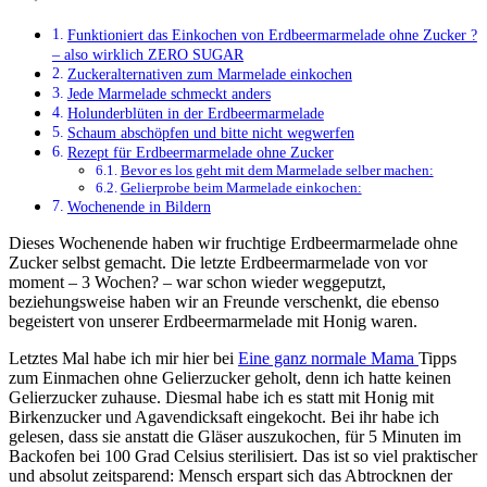
Funktioniert das Einkochen von Erdbeermarmelade ohne Zucker ?
– also wirklich ZERO SUGAR
Zuckeralternativen zum Marmelade einkochen
Jede Marmelade schmeckt anders
Holunderblüten in der Erdbeermarmelade
Schaum abschöpfen und bitte nicht wegwerfen
Rezept für Erdbeermarmelade ohne Zucker
Bevor es los geht mit dem Marmelade selber machen:
Gelierprobe beim Marmelade einkochen:
Wochenende in Bildern
Dieses Wochenende haben wir fruchtige Erdbeermarmelade ohne
Zucker selbst gemacht. Die letzte Erdbeermarmelade von vor
moment – 3 Wochen? – war schon wieder weggeputzt,
beziehungsweise haben wir an Freunde verschenkt, die ebenso
begeistert von unserer
Erdbeermarmelade mit Honig waren.
Letztes Mal habe ich mir hier bei
Eine ganz normale Mama
Tipps
zum Einmachen ohne Gelierzucker geholt, denn ich hatte keinen
Gelierzucker zuhause. Diesmal habe ich es statt mit Honig mit
Birkenzucker und Agavendicksaft eingekocht. Bei ihr habe ich
gelesen, dass sie anstatt die Gläser auszukochen, für 5 Minuten im
Backofen bei 100 Grad Celsius sterilisiert. Das ist so viel praktischer
und absolut zeitsparend: Mensch erspart sich das Abtrocknen der