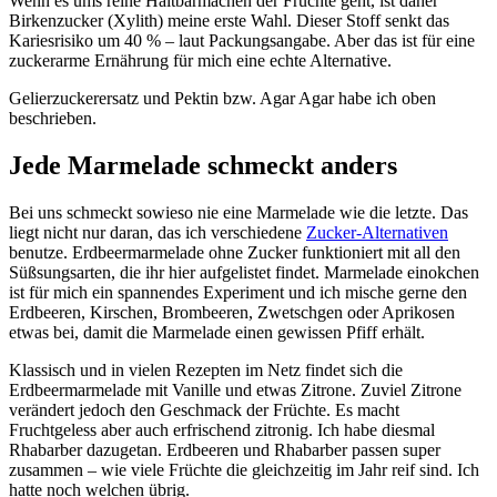
Wenn es ums reine Haltbarmachen der Früchte geht, ist daher
Birkenzucker (Xylith) meine erste Wahl. Dieser Stoff senkt das
Kariesrisiko um 40 % – laut Packungsangabe. Aber das ist für eine
zuckerarme Ernährung für mich eine echte Alternative.
Gelierzuckerersatz und Pektin bzw. Agar Agar habe ich oben
beschrieben.
Jede Marmelade schmeckt anders
Bei uns schmeckt sowieso nie eine Marmelade wie die letzte. Das
liegt nicht nur daran, das ich verschiedene
Zucker-Alternativen
benutze. Erdbeermarmelade ohne Zucker funktioniert mit all den
Süßsungsarten, die ihr hier aufgelistet findet. Marmelade einokchen
ist für mich ein spannendes Experiment und ich mische gerne den
Erdbeeren, Kirschen, Brombeeren, Zwetschgen oder Aprikosen
etwas bei, damit die Marmelade einen gewissen Pfiff erhält.
Klassisch und in vielen Rezepten im Netz findet sich die
Erdbeermarmelade mit Vanille und etwas Zitrone. Zuviel Zitrone
verändert jedoch den Geschmack der Früchte. Es macht
Fruchtgeless aber auch erfrischend zitronig. Ich habe diesmal
Rhabarber dazugetan. Erdbeeren und Rhabarber passen super
zusammen – wie viele Früchte die gleichzeitig im Jahr reif sind. Ich
hatte noch welchen übrig.