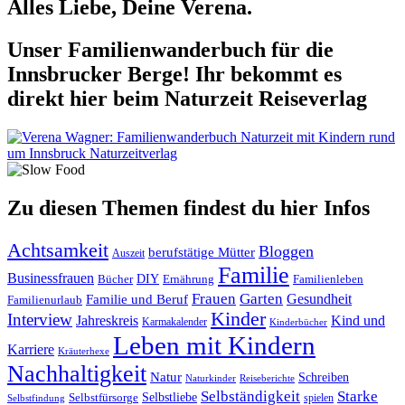
Alles Liebe, Deine Verena.
Unser Familienwanderbuch für die
Innsbrucker Berge! Ihr bekommt es
direkt hier beim Naturzeit Reiseverlag
Zu diesen Themen findest du hier Infos
Achtsamkeit
Bloggen
berufstätige Mütter
Auszeit
Familie
Businessfrauen
DIY
Ernährung
Familienleben
Bücher
Frauen
Garten
Gesundheit
Familie und Beruf
Familienurlaub
Kinder
Interview
Jahreskreis
Kind und
Karmakalender
Kinderbücher
Leben mit Kindern
Karriere
Kräuterhexe
Nachhaltigkeit
Natur
Schreiben
Naturkinder
Reiseberichte
Selbständigkeit
Starke
Selbstliebe
Selbstfürsorge
spielen
Selbstfindung