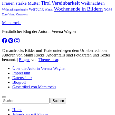
Tirol
Vereinbarkeit
Frauen
starke Mütter
Weihnachten
Wochenende in Bildern
Werbung
Yoga
Winter
Weihnachtsgeschenke
Zero Waste
Österreich
Mami rocks
Persönlicher Blog der Autorin Verena Wagner
© mamirocks Bilder und Texte unterliegen dem Urheberrecht der
Autoren von Mami Rocks. Andernfalls sind Fotografen und Texter
benannt.
|
Blogus
von
Themeansar
.
Über die Autorin Verena Wagner
Impressum
Datenschutz
Blogroll
Gastartikel von Mamirocks
Suchen
nach:
Home
Jahreskreis mit Kindern