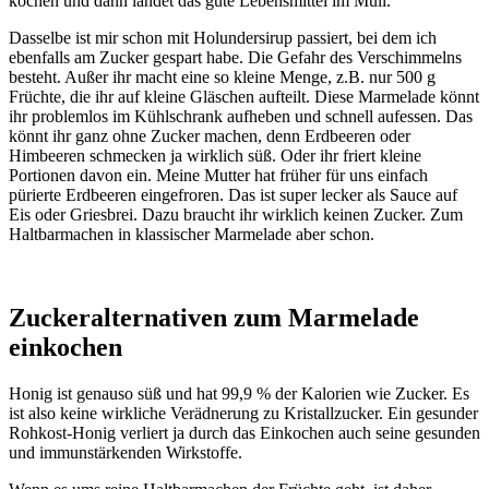
kochen und dann landet das gute Lebensmittel im Müll.
Dasselbe ist mir schon mit Holundersirup passiert, bei dem ich
ebenfalls am Zucker gespart habe. Die Gefahr des Verschimmelns
besteht. Außer ihr macht eine so kleine Menge, z.B. nur 500 g
Früchte, die ihr auf kleine Gläschen aufteilt. Diese Marmelade könnt
ihr problemlos im Kühlschrank aufheben und schnell aufessen. Das
könnt ihr ganz ohne Zucker machen, denn Erdbeeren oder
Himbeeren schmecken ja wirklich süß. Oder ihr friert kleine
Portionen davon ein. Meine Mutter hat früher für uns einfach
pürierte Erdbeeren eingefroren. Das ist super lecker als Sauce auf
Eis oder Griesbrei. Dazu braucht ihr wirklich keinen Zucker. Zum
Haltbarmachen in klassischer Marmelade aber schon.
Zuckeralternativen zum Marmelade
einkochen
Honig ist genauso süß und hat 99,9 % der Kalorien wie Zucker. Es
ist also keine wirkliche Verädnerung zu Kristallzucker. Ein gesunder
Rohkost-Honig verliert ja durch das Einkochen auch seine gesunden
und immunstärkenden Wirkstoffe.