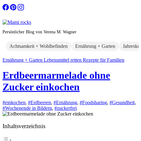
Zum
Inhalt
springen
Persönlicher Blog von Verena M. Wagner
Achtsamkeit + Wohlbefinden
Ernährung + Garten
Jahreskr
Ernährung + Garten
Lebensmittel retten
Rezepte für Familien
Erdbeermarmelade ohne
Zucker einkochen
#einkochen
,
#Erdbeeren
,
#Ernährung
,
#Foodsharing
,
#Gesundheit
,
#Wochenende in Bildern
,
#zuckerfrei
Inhaltsverzeichnis