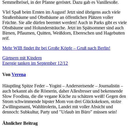
Semmelbrösel, in der Pfanne geröstet. Dazu gab es Vanillesoße.
VIel Spaß beim Ernten im August! Jetzt sind übrigens auch viele
Straßenbäume und Obstbäume an öffentlichen Plätzen voller
Früchte. Sie alle dürfen beerntet werden! Auch in Parks gibt es viele
Obstbäume und Holundersträuche. Jetzt im Spätsommer sind auch
Birnen, Pflaumen, Quitten, Weißdorn, Ebereschen und Hagebutten
reif.
Mehr WIB findet ihr bei Große Köpfe – Gruß nach Berlin!
Beitragsnavigation
Gärtnern mit Kindern
Energie tanken im September 12/12
Von
Verena
Häuptling Spitze Feder – Yogini – Andersreisende – Journalistin –
auch bekannt als die Römerin, daher Allesfresser und bekennende
Slow Foodista, die die vegane Küche zu schätzen weiß! Gegen den
Strom schwimmende hipster Mom von drei Glückskeksen, stolze
Zwillingsmami, Wahltirolerin, Landei mit voller Absicht und
dennoch: Subkultur, Party und "Urlaub im Büro" müssen sein!
Ähnlicher Beitrag