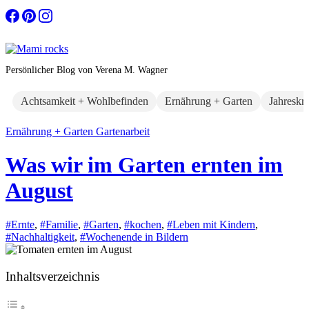
Zum
Inhalt
springen
Persönlicher Blog von Verena M. Wagner
Achtsamkeit + Wohlbefinden
Ernährung + Garten
Jahreskr
Ernährung + Garten
Gartenarbeit
Was wir im Garten ernten im
August
#Ernte
,
#Familie
,
#Garten
,
#kochen
,
#Leben mit Kindern
,
#Nachhaltigkeit
,
#Wochenende in Bildern
Inhaltsverzeichnis