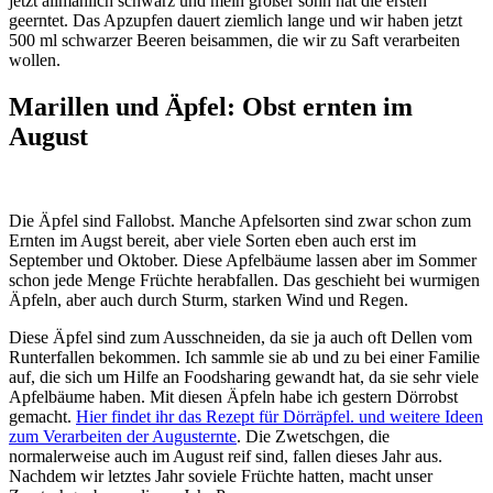
jetzt allmählich schwarz und mein großer sohn hat die ersten
geerntet. Das Apzupfen dauert ziemlich lange und wir haben jetzt
500 ml schwarzer Beeren beisammen, die wir zu Saft verarbeiten
wollen.
Marillen und Äpfel: Obst ernten im
August
Die Äpfel sind Fallobst. Manche Apfelsorten sind zwar schon zum
Ernten im Augst bereit, aber viele Sorten eben auch erst im
September und Oktober. Diese Apfelbäume lassen aber im Sommer
schon jede Menge Früchte herabfallen. Das geschieht bei wurmigen
Äpfeln, aber auch durch Sturm, starken Wind und Regen.
Diese Äpfel sind zum Ausschneiden, da sie ja auch oft Dellen vom
Runterfallen bekommen. Ich sammle sie ab und zu bei einer Familie
auf, die sich um Hilfe an Foodsharing gewandt hat, da sie sehr viele
Apfelbäume haben. Mit diesen Äpfeln habe ich gestern Dörrobst
gemacht.
Hier findet ihr das Rezept für Dörräpfel. und weitere Ideen
zum Verarbeiten der Augusternte
. Die Zwetschgen, die
normalerweise auch im August reif sind, fallen dieses Jahr aus.
Nachdem wir letztes Jahr soviele Früchte hatten, macht unser