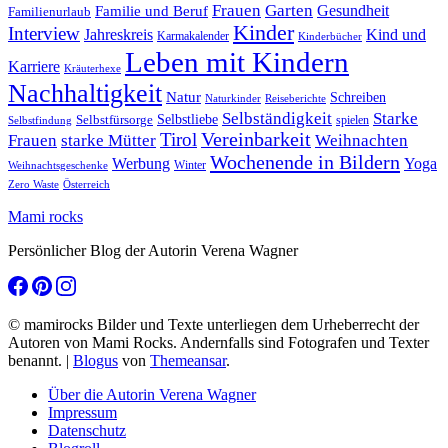
Frauen
Garten
Gesundheit
Familie und Beruf
Familienurlaub
Kinder
Interview
Jahreskreis
Kind und
Karmakalender
Kinderbücher
Leben mit Kindern
Karriere
Kräuterhexe
Nachhaltigkeit
Natur
Schreiben
Naturkinder
Reiseberichte
Selbständigkeit
Starke
Selbstliebe
Selbstfürsorge
spielen
Selbstfindung
Tirol
Vereinbarkeit
Frauen
starke Mütter
Weihnachten
Wochenende in Bildern
Werbung
Yoga
Winter
Weihnachtsgeschenke
Zero Waste
Österreich
Mami rocks
Persönlicher Blog der Autorin Verena Wagner
© mamirocks Bilder und Texte unterliegen dem Urheberrecht der
Autoren von Mami Rocks. Andernfalls sind Fotografen und Texter
benannt.
|
Blogus
von
Themeansar
.
Über die Autorin Verena Wagner
Impressum
Datenschutz