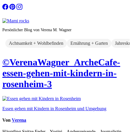
Zum
Inhalt
springen
Persönlicher Blog von Verena M. Wagner
Achtsamkeit + Wohlbefinden
Ernährung + Garten
Jahreskr
©VerenaWagner_ArcheCafe-
essen-gehen-mit-kindern-in-
rosenheim-3
Beitragsnavigation
Essen gehen mit Kindern in Rosenheim und Umgebung
Von
Verena
Häuptling Spitze Feder – Yogini – Andersreisende – Journalistin –