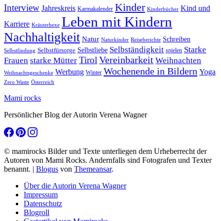
Kinder
Interview
Jahreskreis
Kind und
Karmakalender
Kinderbücher
Leben mit Kindern
Karriere
Kräuterhexe
Nachhaltigkeit
Natur
Schreiben
Naturkinder
Reiseberichte
Selbständigkeit
Starke
Selbstliebe
Selbstfürsorge
spielen
Selbstfindung
Tirol
Vereinbarkeit
Frauen
starke Mütter
Weihnachten
Wochenende in Bildern
Werbung
Yoga
Winter
Weihnachtsgeschenke
Zero Waste
Österreich
Mami rocks
Persönlicher Blog der Autorin Verena Wagner
© mamirocks Bilder und Texte unterliegen dem Urheberrecht der
Autoren von Mami Rocks. Andernfalls sind Fotografen und Texter
benannt.
|
Blogus
von
Themeansar
.
Über die Autorin Verena Wagner
Impressum
Datenschutz
Blogroll