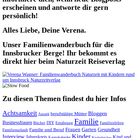
erscheinen und antworte dir gern
persönlich!
Alles Liebe, Deine Verena.
Unser Familienwanderbuch für die
Innsbrucker Berge! Ihr bekommt es
direkt hier beim Naturzeit Reiseverlag
Zu diesen Themen findest du hier Infos
Achtsamkeit
Bloggen
berufstätige Mütter
Auszeit
Familie
Businessfrauen
DIY
Ernährung
Familienleben
Bücher
Frauen
Garten
Gesundheit
Familie und Beruf
Familienurlaub
Kinder
Interview
Jahreskreis
Kind und
Karmakalender
Kinderbücher