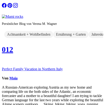
Zum
Inhalt
springen
Persönlicher Blog von Verena M. Wagner
Achtsamkeit + Wohlbefinden
Ernährung + Garten
Jahreskr
012
Beitragsnavigation
Perfect Family Vacation in Northern Italy
Von
Maia
A Russian-American exploring Austria as my new home and
comparing life on the both sides of the Atlantic, an economic
forecaster and a mother to a beautiful daughter! I am trying to tackle
German language for the last two years while exploring the beautiful
Alpine scenery outdoors … Skiing, hiking, biking, yoga, running,