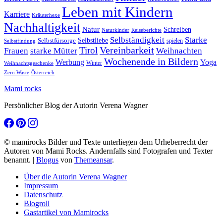
Leben mit Kindern
Karriere
Kräuterhexe
Nachhaltigkeit
Natur
Schreiben
Naturkinder
Reiseberichte
Selbständigkeit
Starke
Selbstliebe
Selbstfürsorge
spielen
Selbstfindung
Tirol
Vereinbarkeit
Frauen
starke Mütter
Weihnachten
Wochenende in Bildern
Werbung
Yoga
Winter
Weihnachtsgeschenke
Zero Waste
Österreich
Mami rocks
Persönlicher Blog der Autorin Verena Wagner
© mamirocks Bilder und Texte unterliegen dem Urheberrecht der
Autoren von Mami Rocks. Andernfalls sind Fotografen und Texter
benannt.
|
Blogus
von
Themeansar
.
Über die Autorin Verena Wagner
Impressum
Datenschutz
Blogroll
Gastartikel von Mamirocks