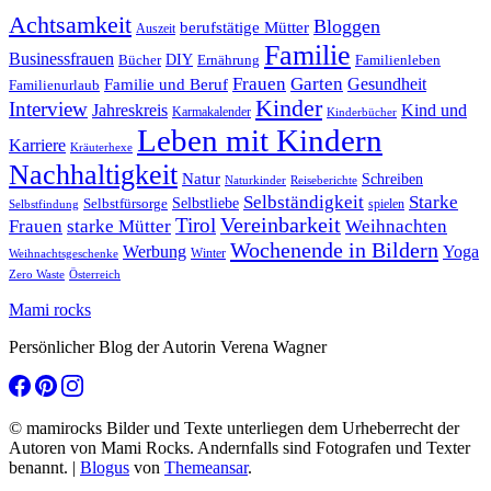
Achtsamkeit
Bloggen
berufstätige Mütter
Auszeit
Familie
Businessfrauen
DIY
Ernährung
Familienleben
Bücher
Frauen
Garten
Gesundheit
Familie und Beruf
Familienurlaub
Kinder
Interview
Jahreskreis
Kind und
Karmakalender
Kinderbücher
Leben mit Kindern
Karriere
Kräuterhexe
Nachhaltigkeit
Natur
Schreiben
Naturkinder
Reiseberichte
Selbständigkeit
Starke
Selbstliebe
Selbstfürsorge
spielen
Selbstfindung
Tirol
Vereinbarkeit
Frauen
starke Mütter
Weihnachten
Wochenende in Bildern
Werbung
Yoga
Winter
Weihnachtsgeschenke
Zero Waste
Österreich
Mami rocks
Persönlicher Blog der Autorin Verena Wagner
© mamirocks Bilder und Texte unterliegen dem Urheberrecht der
Autoren von Mami Rocks. Andernfalls sind Fotografen und Texter
benannt.
|
Blogus
von
Themeansar
.