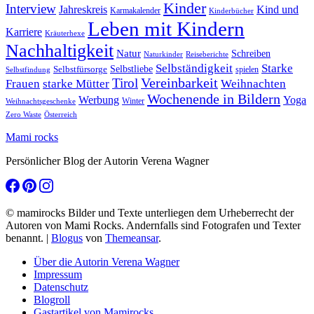
Kinder
Interview
Jahreskreis
Kind und
Karmakalender
Kinderbücher
Leben mit Kindern
Karriere
Kräuterhexe
Nachhaltigkeit
Natur
Schreiben
Naturkinder
Reiseberichte
Selbständigkeit
Starke
Selbstliebe
Selbstfürsorge
spielen
Selbstfindung
Tirol
Vereinbarkeit
Frauen
starke Mütter
Weihnachten
Wochenende in Bildern
Werbung
Yoga
Winter
Weihnachtsgeschenke
Zero Waste
Österreich
Mami rocks
Persönlicher Blog der Autorin Verena Wagner
© mamirocks Bilder und Texte unterliegen dem Urheberrecht der
Autoren von Mami Rocks. Andernfalls sind Fotografen und Texter
benannt.
|
Blogus
von
Themeansar
.
Über die Autorin Verena Wagner
Impressum
Datenschutz
Blogroll
Gastartikel von Mamirocks