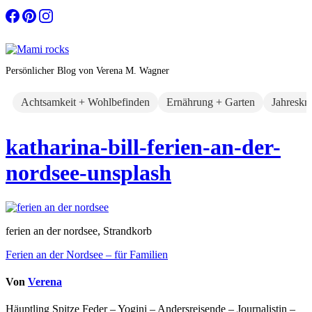
Zum
Inhalt
springen
Persönlicher Blog von Verena M. Wagner
Achtsamkeit + Wohlbefinden
Ernährung + Garten
Jahreskr
katharina-bill-ferien-an-der-
nordsee-unsplash
ferien an der nordsee, Strandkorb
Beitragsnavigation
Ferien an der Nordsee – für Familien
Von
Verena
Häuptling Spitze Feder – Yogini – Andersreisende – Journalistin –