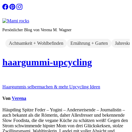
Zum
Inhalt
springen
Persönlicher Blog von Verena M. Wagner
Achtsamkeit + Wohlbefinden
Ernährung + Garten
Jahreskr
haargummi-upcycling
Beitragsnavigation
Haargummis selbermachen & mehr Upcycling Ideen
Von
Verena
Häuptling Spitze Feder – Yogini – Andersreisende – Journalistin –
auch bekannt als die Römerin, daher Allesfresser und bekennende
Slow Foodista, die die vegane Küche zu schätzen weiß! Gegen den
Strom schwimmende hipster Mom von drei Glückskeksen, stolze
Zwillingsmami, Wahltirolerin, Landei mit voller Absicht und