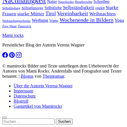
Nachhaltigkeit
Natur
Schreiben
Naturkinder
Reiseberichte
Selbständigkeit
Starke
Selbstliebe
Selbstfürsorge
spielen
Selbstfindung
Tirol
Vereinbarkeit
Frauen
starke Mütter
Weihnachten
Wochenende in Bildern
Werbung
Yoga
Winter
Weihnachtsgeschenke
Zero Waste
Österreich
Mami rocks
Persönlicher Blog der Autorin Verena Wagner
© mamirocks Bilder und Texte unterliegen dem Urheberrecht der
Autoren von Mami Rocks. Andernfalls sind Fotografen und Texter
benannt.
|
Blogus
von
Themeansar
.
Über die Autorin Verena Wagner
Impressum
Datenschutz
Blogroll
Gastartikel von Mamirocks
Suchen
nach: