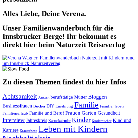
Alles Liebe, Deine Verena.
Unser Familienwanderbuch für die
Innsbrucker Berge! Ihr bekommt es
direkt hier beim Naturzeit Reiseverlag
Zu diesen Themen findest du hier Infos
Achtsamkeit
Bloggen
berufstätige Mütter
Auszeit
Familie
Businessfrauen
DIY
Ernährung
Familienleben
Bücher
Frauen
Garten
Gesundheit
Familie und Beruf
Familienurlaub
Kinder
Interview
Jahreskreis
Kind und
Karmakalender
Kinderbücher
Leben mit Kindern
Karriere
Kräuterhexe