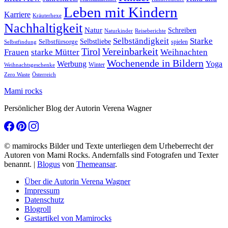
Leben mit Kindern
Karriere
Kräuterhexe
Nachhaltigkeit
Natur
Schreiben
Naturkinder
Reiseberichte
Selbständigkeit
Starke
Selbstliebe
Selbstfürsorge
spielen
Selbstfindung
Tirol
Vereinbarkeit
Frauen
starke Mütter
Weihnachten
Wochenende in Bildern
Werbung
Yoga
Winter
Weihnachtsgeschenke
Zero Waste
Österreich
Mami rocks
Persönlicher Blog der Autorin Verena Wagner
© mamirocks Bilder und Texte unterliegen dem Urheberrecht der
Autoren von Mami Rocks. Andernfalls sind Fotografen und Texter
benannt.
|
Blogus
von
Themeansar
.
Über die Autorin Verena Wagner
Impressum
Datenschutz
Blogroll
Gastartikel von Mamirocks