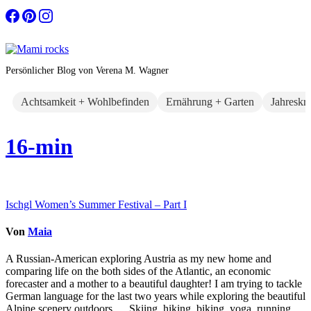
Zum
Inhalt
springen
Persönlicher Blog von Verena M. Wagner
Achtsamkeit + Wohlbefinden
Ernährung + Garten
Jahreskr
16-min
Beitragsnavigation
Ischgl Women’s Summer Festival – Part I
Von
Maia
A Russian-American exploring Austria as my new home and
comparing life on the both sides of the Atlantic, an economic
forecaster and a mother to a beautiful daughter! I am trying to tackle
German language for the last two years while exploring the beautiful
Alpine scenery outdoors … Skiing, hiking, biking, yoga, running,