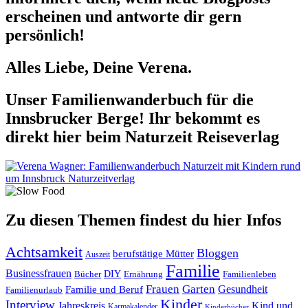
erscheinen und antworte dir gern
persönlich!
Alles Liebe, Deine Verena.
Unser Familienwanderbuch für die
Innsbrucker Berge! Ihr bekommt es
direkt hier beim Naturzeit Reiseverlag
Zu diesen Themen findest du hier Infos
Achtsamkeit
Bloggen
berufstätige Mütter
Auszeit
Familie
Businessfrauen
DIY
Ernährung
Familienleben
Bücher
Frauen
Garten
Gesundheit
Familie und Beruf
Familienurlaub
Kinder
Interview
Jahreskreis
Kind und
Karmakalender
Kinderbücher