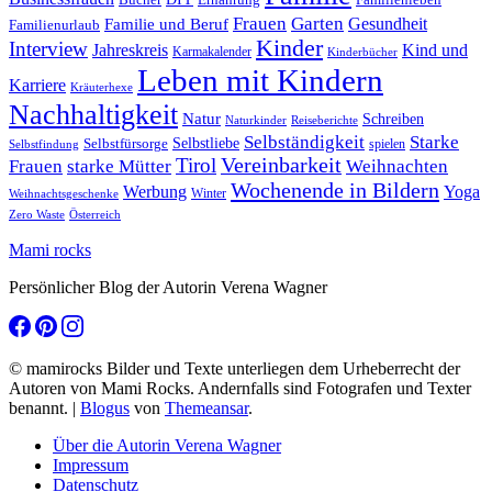
Frauen
Garten
Gesundheit
Familie und Beruf
Familienurlaub
Kinder
Interview
Jahreskreis
Kind und
Karmakalender
Kinderbücher
Leben mit Kindern
Karriere
Kräuterhexe
Nachhaltigkeit
Natur
Schreiben
Naturkinder
Reiseberichte
Selbständigkeit
Starke
Selbstliebe
Selbstfürsorge
spielen
Selbstfindung
Tirol
Vereinbarkeit
Frauen
starke Mütter
Weihnachten
Wochenende in Bildern
Werbung
Yoga
Winter
Weihnachtsgeschenke
Zero Waste
Österreich
Mami rocks
Persönlicher Blog der Autorin Verena Wagner
© mamirocks Bilder und Texte unterliegen dem Urheberrecht der
Autoren von Mami Rocks. Andernfalls sind Fotografen und Texter
benannt.
|
Blogus
von
Themeansar
.
Über die Autorin Verena Wagner
Impressum
Datenschutz